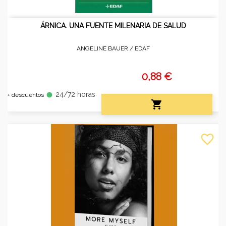
ÁRNICA. UNA FUENTE MILENARIA DE SALUD
ANGELINE BAUER /
EDAF
0,88 €
24/72 horas
fiber_manual_record
+ descuentos

favorite_border