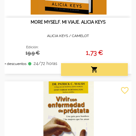
MORE MYSELF. MI VIAJE. ALICIA KEYS
ALICIA KEYS /
CAMELOT
Edición:
1,73 €
19.9 €
24/72 horas
fiber_manual_record
+ descuentos

favorite_border