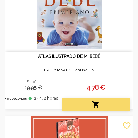
ATLAS ILUSTRADO DE MI BEBÉ
EMILIO MARTÍN... /
SUSAETA
Edición:
4,78 €
19.95 €
24/72 horas
fiber_manual_record
+ descuentos

favorite_border