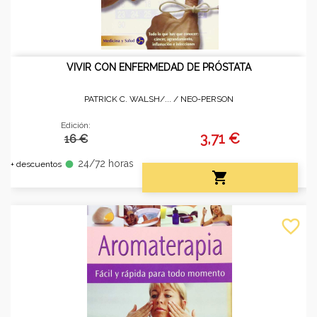
VIVIR CON ENFERMEDAD DE PRÓSTATA
PATRICK C. WALSH/... /
NEO-PERSON
Edición:
3,71 €
16 €
24/72 horas
fiber_manual_record
+ descuentos

favorite_border