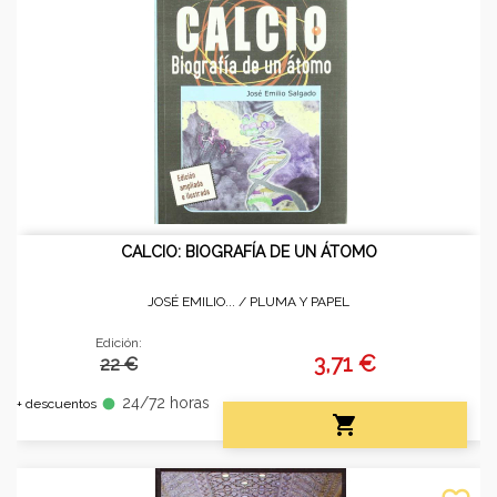
CALCIO: BIOGRAFÍA DE UN ÁTOMO
JOSÉ EMILIO... /
PLUMA Y PAPEL
Edición:
3,71 €
22 €
24/72 horas
fiber_manual_record
+ descuentos
