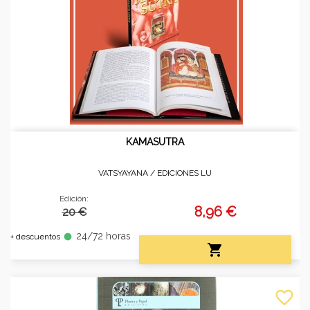
KAMASUTRA
VATSYAYANA /
EDICIONES LU
Edición:
8,96 €
20 €
24/72 horas
fiber_manual_record
+ descuentos

favorite_border