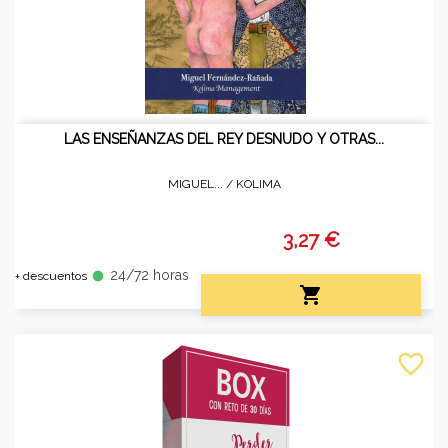
LAS ENSEÑANZAS DEL REY DESNUDO Y OTRAS...
MIGUEL... /
KOLIMA
3,27 €
24/72 horas
fiber_manual_record
+ descuentos

favorite_border