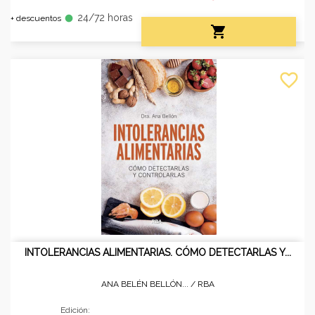
24/72 horas
fiber_manual_record
+ descuentos

favorite_border
INTOLERANCIAS ALIMENTARIAS. CÓMO DETECTARLAS Y...
ANA BELÉN BELLÓN... /
RBA
Edición: