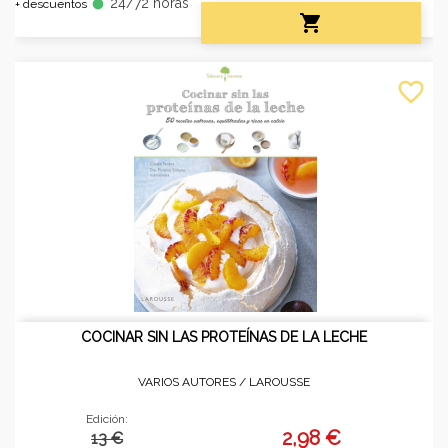
24/72 horas
fiber_manual_record
+ descuentos

favorite_border
COCINAR SIN LAS PROTEÍNAS DE LA LECHE
VARIOS AUTORES /
LAROUSSE
Edición:
2,98 €
13 €