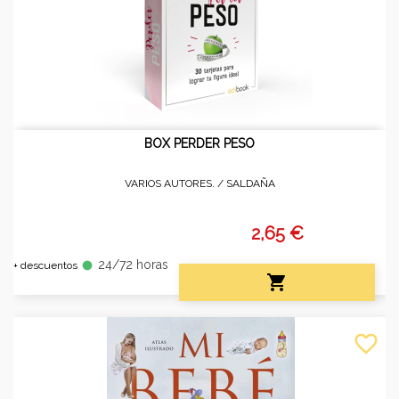
BOX PERDER PESO
VARIOS AUTORES. /
SALDAÑA
2,65 €
24/72 horas
fiber_manual_record
+ descuentos

favorite_border