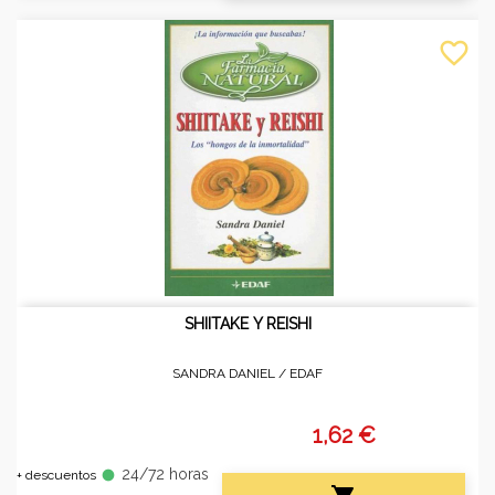
favorite_border
SHIITAKE Y REISHI
SANDRA DANIEL /
EDAF
1,62 €
24/72 horas
fiber_manual_record
+ descuentos