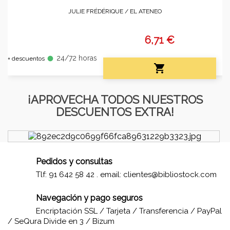
JULIE FRÉDÉRIQUE /
EL ATENEO
6,71 €
24/72 horas
fiber_manual_record
+ descuentos

¡APROVECHA TODOS NUESTROS
DESCUENTOS EXTRA!
Pedidos y consultas
Tlf: 91 642 58 42 . email:
clientes@bibliostock.com
Navegación y pago seguros
Encriptación SSL / Tarjeta / Transferencia / PayPal
/ SeQura Divide en 3 / Bizum