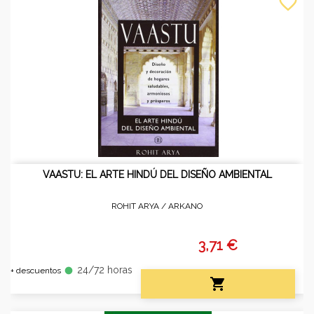
favorite_border
VAASTU: EL ARTE HINDÚ DEL DISEÑO AMBIENTAL
ROHIT ARYA /
ARKANO
3,71 €
24/72 horas
fiber_manual_record
+ descuentos
