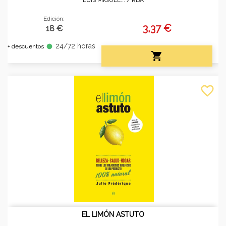
Edición:
3,37 €
18 €
24/72 horas
fiber_manual_record
+ descuentos

favorite_border
EL LIMÓN ASTUTO