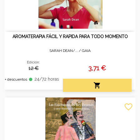
AROMATERAPIA FÁCIL Y RAPIDA PARA TODO MOMENTO
SARAH DEAN/... /
GAIA
Edición:
3,71 €
12 €
24/72 horas
fiber_manual_record
+ descuentos

favorite_border