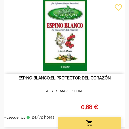
favorite_border
ESPINO BLANCO:EL PROTECTOR DEL CORAZÓN
ALBERT MARIE /
EDAF
0,88 €
24/72 horas
fiber_manual_record
+ descuentos
