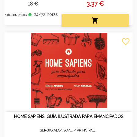
3,37 €
18 €
24/72 horas
fiber_manual_record
+ descuentos

favorite_border
HOME SAPIENS. GUÍA ILUSTRADA PARA EMANCIPADOS
SERGIO ALONSO/... /
PRINCIPAL...