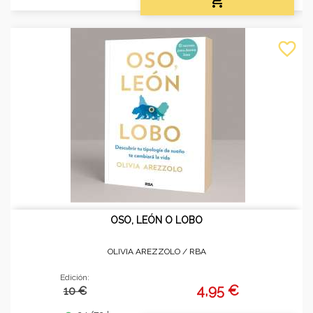

favorite_border
OSO, LEÓN O LOBO
OLIVIA AREZZOLO /
RBA
Edición:
4,95 €
10 €