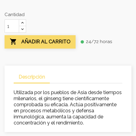
Cantidad

24/72 horas
AÑADIR AL CARRITO
fiber_manual_record
Descripción
Utilizada por los pueblos de Asia desde tiempos
milenarios, el ginseng tiene científicamente
comprobada su eficacia. Actúa positivamente
en procesos metabólicos y defensa
inmunológica, aumenta la capacidad de
concentración y el rendimiento.