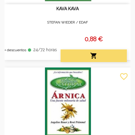
KAVA KAVA
STEFAN WIEDER /
EDAF
0,88 €
24/72 horas
fiber_manual_record
+ descuentos

favorite_border