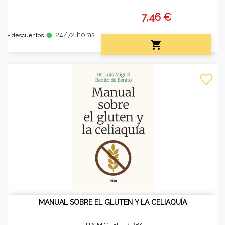
7,46 €
24/72 horas
fiber_manual_record
+ descuentos

favorite_border
MANUAL SOBRE EL GLUTEN Y LA CELIAQUÍA
LUIS MIGUEL... /
RBA