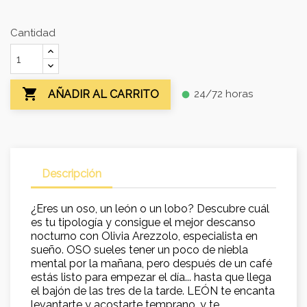
Cantidad

24/72 horas
AÑADIR AL CARRITO
fiber_manual_record
Descripción
¿Eres un oso, un león o un lobo? Descubre cuál
es tu tipología y consigue el mejor descanso
nocturno con Olivia Arezzolo, especialista en
sueño. OSO sueles tener un poco de niebla
mental por la mañana, pero después de un café
estás listo para empezar el día... hasta que llega
el bajón de las tres de la tarde. LEÓN te encanta
levantarte y acostarte temprano, y te