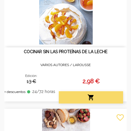
COCINAR SIN LAS PROTEÍNAS DE LA LECHE
VARIOS AUTORES /
LAROUSSE
Edición:
2,98 €
13 €
24/72 horas
fiber_manual_record
+ descuentos

favorite_border