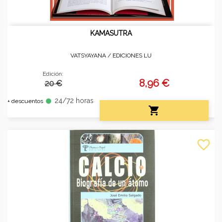
KAMASUTRA
VATSYAYANA /
EDICIONES LU
Edición:
8,96 €
20 €
24/72 horas
fiber_manual_record
+ descuentos

favorite_border