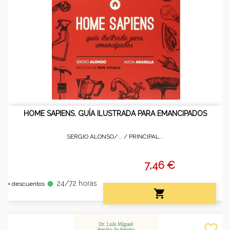
HOME SAPIENS. GUÍA ILUSTRADA PARA EMANCIPADOS
SERGIO ALONSO/... /
PRINCIPAL...
7,46 €
24/72 horas
fiber_manual_record
+ descuentos

favorite_border