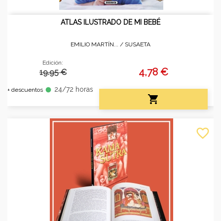
ATLAS ILUSTRADO DE MI BEBÉ
EMILIO MARTÍN... /
SUSAETA
Edición:
4,78 €
19.95 €
24/72 horas
fiber_manual_record
+ descuentos

favorite_border