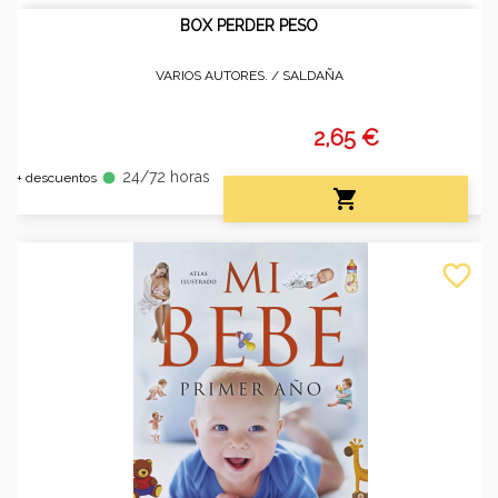
BOX PERDER PESO
VARIOS AUTORES. /
SALDAÑA
2,65 €
24/72 horas
fiber_manual_record
+ descuentos

favorite_border