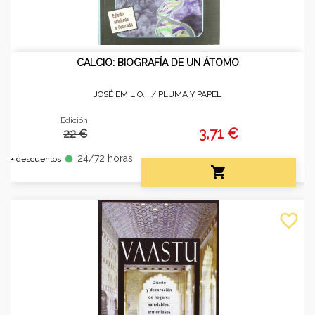
CALCIO: BIOGRAFÍA DE UN ÁTOMO
JOSÉ EMILIO... /
PLUMA Y PAPEL
Edición:
3,71 €
22 €
24/72 horas
fiber_manual_record
+ descuentos

favorite_border