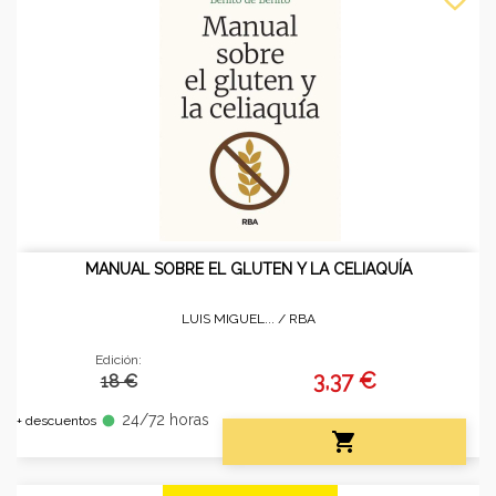
MANUAL SOBRE EL GLUTEN Y LA CELIAQUÍA
LUIS MIGUEL... /
RBA
Edición:
3,37 €
18 €
24/72 horas
fiber_manual_record
+ descuentos
