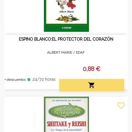
ESPINO BLANCO:EL PROTECTOR DEL CORAZÓN
ALBERT MARIE /
EDAF
0,88 €
24/72 horas
fiber_manual_record
+ descuentos

favorite_border