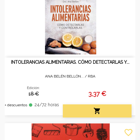
INTOLERANCIAS ALIMENTARIAS. CÓMO DETECTARLAS Y...
ANA BELÉN BELLÓN... /
RBA
Edición:
3,37 €
18 €
24/72 horas
fiber_manual_record
+ descuentos

favorite_border