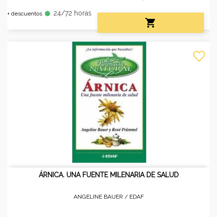
24/72 horas
fiber_manual_record
+ descuentos

favorite_border
ÁRNICA. UNA FUENTE MILENARIA DE SALUD
ANGELINE BAUER /
EDAF