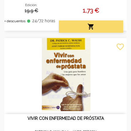
Edición:
1,73 €
19.9 €
24/72 horas
fiber_manual_record
+ descuentos

favorite_border
VIVIR CON ENFERMEDAD DE PRÓSTATA