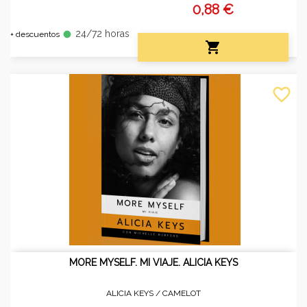
0,88 €
24/72 horas
fiber_manual_record
+ descuentos

favorite_border
MORE MYSELF. MI VIAJE. ALICIA KEYS
ALICIA KEYS /
CAMELOT