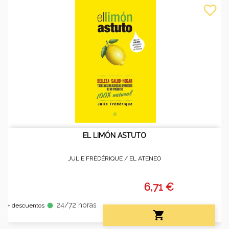
favorite_border
EL LIMÓN ASTUTO
JULIE FRÉDÉRIQUE /
EL ATENEO
6,71 €
24/72 horas
fiber_manual_record
+ descuentos
