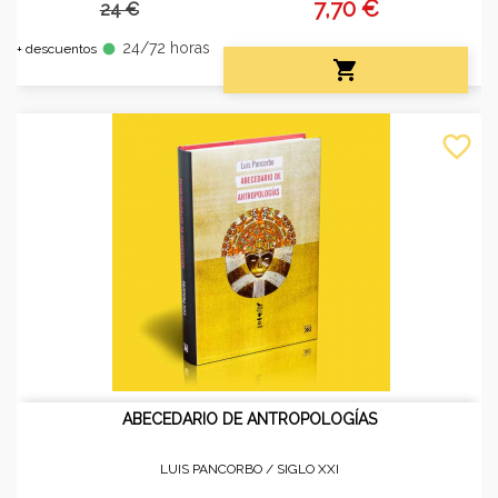
7,70 €
24 €
24/72 horas
fiber_manual_record
+ descuentos

favorite_border
ABECEDARIO DE ANTROPOLOGÍAS
LUIS PANCORBO /
SIGLO XXI