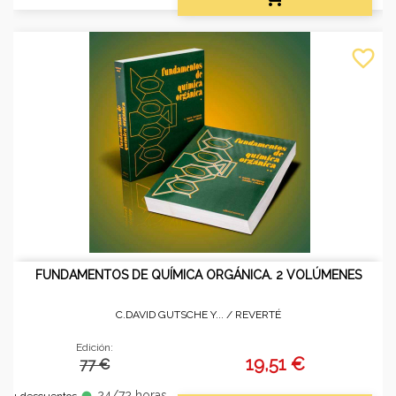
favorite_border
FUNDAMENTOS DE QUÍMICA ORGÁNICA. 2 VOLÚMENES
C.DAVID GUTSCHE Y... /
REVERTÉ
Edición:
19,51 €
77 €
24/72 horas
fiber_manual_record
+ descuentos