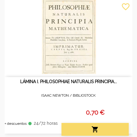
favorite_border
LÁMINA I. PHILOSOPHIAE NATURALIS PRINCIPIA...
ISAAC NEWTON /
BIBLIOSTOCK
0,70 €
24/72 horas
fiber_manual_record
+ descuentos
