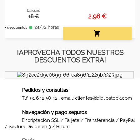
Edición:
2,98 €
18 €
24/72 horas
fiber_manual_record
+ descuentos

¡APROVECHA TODOS NUESTROS
DESCUENTOS EXTRA!
Pedidos y consultas
Tlf: 91 642 58 42 . email:
clientes@bibliostock.com
Navegación y pago seguros
Encriptación SSL / Tarjeta / Transferencia / PayPal
/ SeQura Divide en 3 / Bizum