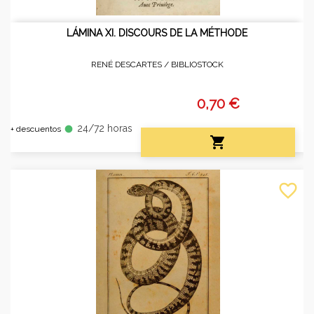
LÁMINA XI. DISCOURS DE LA MÉTHODE
RENÉ DESCARTES /
BIBLIOSTOCK
0,70 €
24/72 horas
fiber_manual_record
+ descuentos

favorite_border