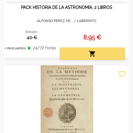
PACK HISTORIA DE LA ASTRONOMÍA. 2 LIBROS
ALFONSO PÉREZ DE... /
LABERINTO
Edición:
8,95 €
40 €
24/72 horas
fiber_manual_record
+ descuentos

favorite_border