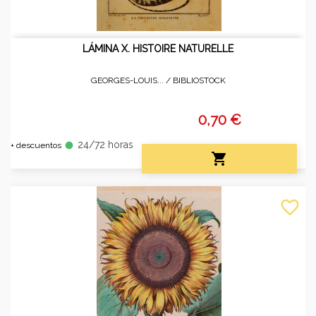
LÁMINA X. HISTOIRE NATURELLE
GEORGES-LOUIS... /
BIBLIOSTOCK
0,70 €
24/72 horas
fiber_manual_record
+ descuentos

favorite_border