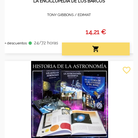
LA ENCICLOPEDIA DE LOS BARCOS
TONY GIBBONS /
EDIMAT
14,21 €
24/72 horas
fiber_manual_record
+ descuentos

favorite_border