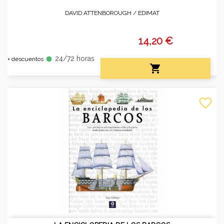
DAVID ATTENBOROUGH /
EDIMAT
14,20 €
24/72 horas
fiber_manual_record
+ descuentos

favorite_border