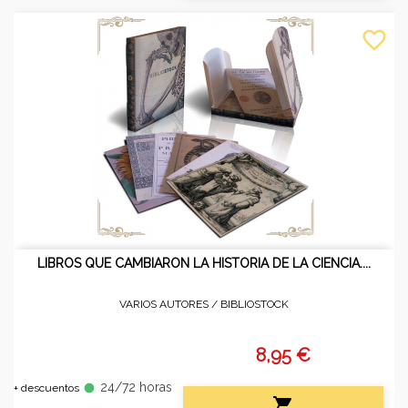
favorite_border
LIBROS QUE CAMBIARON LA HISTORIA DE LA CIENCIA....
VARIOS AUTORES /
BIBLIOSTOCK
8,95 €
24/72 horas
fiber_manual_record
+ descuentos
