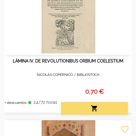
LÁMINA IV. DE REVOLUTIONIBUS ORBIUM COELESTIUM
NICOLÁS COPÉRNICO /
BIBLIOSTOCK
0,70 €
24/72 horas
fiber_manual_record
+ descuentos

favorite_border