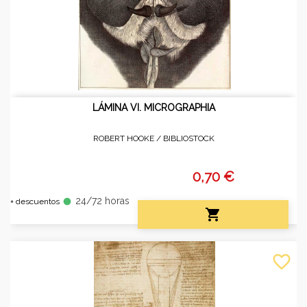
LÁMINA VI. MICROGRAPHIA
ROBERT HOOKE /
BIBLIOSTOCK
0,70 €
24/72 horas
fiber_manual_record
+ descuentos

favorite_border