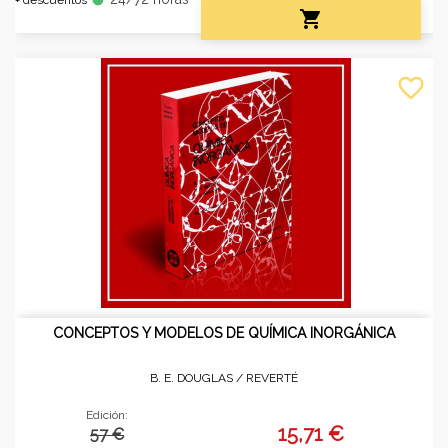

favorite_border
CONCEPTOS Y MODELOS DE QUÍMICA INORGÁNICA
B. E. DOUGLAS /
REVERTÉ
Edición:
15,71 €
57 €