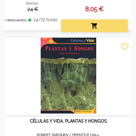
Edición:
8,05 €
24 €
24/72 horas
fiber_manual_record
+ descuentos

favorite_border
CÉLULAS Y VIDA. PLANTAS Y HONGOS
ROBERT SNEDDEN /
PRENTICE HALL