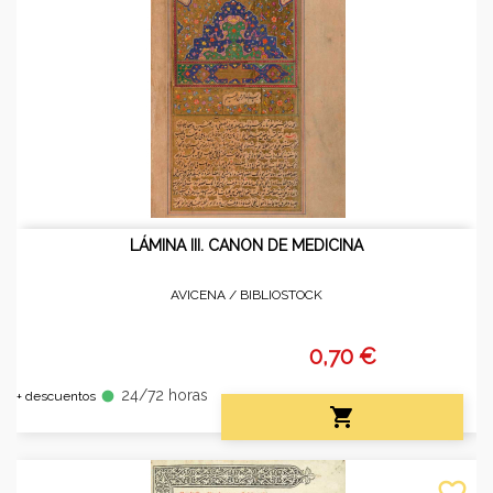
LÁMINA III. CANON DE MEDICINA
AVICENA /
BIBLIOSTOCK
0,70 €
24/72 horas
fiber_manual_record
+ descuentos

favorite_border