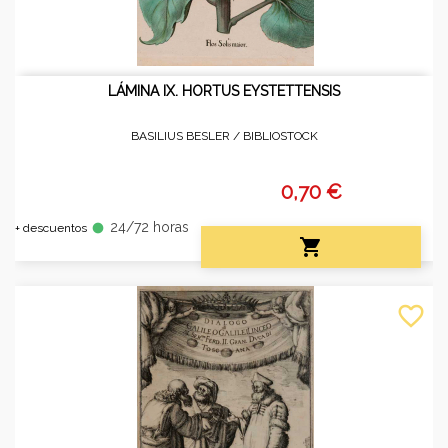
LÁMINA IX. HORTUS EYSTETTENSIS
BASILIUS BESLER /
BIBLIOSTOCK
0,70 €
24/72 horas
fiber_manual_record
+ descuentos

favorite_border