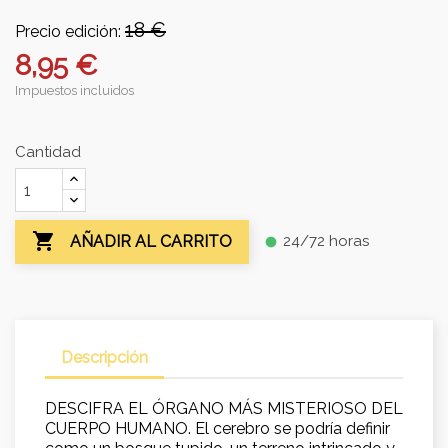
18 €
Precio edición:
8,95 €
Impuestos incluidos
Cantidad

24/72 horas
AÑADIR AL CARRITO
fiber_manual_record
Descripción
DESCIFRA EL ÓRGANO MÁS MISTERIOSO DEL
CUERPO HUMANO. El cerebro se podría definir