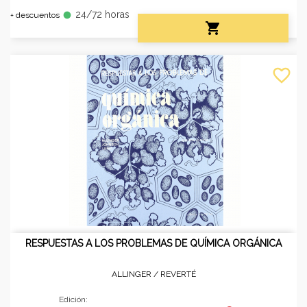
24/72 horas
fiber_manual_record
+ descuentos

favorite_border
RESPUESTAS A LOS PROBLEMAS DE QUÍMICA ORGÁNICA
ALLINGER /
REVERTÉ
Edición: