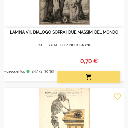
LÁMINA VIII. DIALOGO SOPRA I DUE MASSIMI DEL MONDO
GALILEO GALILEI /
BIBLIOSTOCK
0,70 €
24/72 horas
fiber_manual_record
+ descuentos

favorite_border