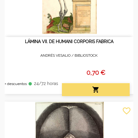
LÁMINA VII. DE HUMANI CORPORIS FABRICA
ANDRÉS VESALIO /
BIBLIOSTOCK
0,70 €
24/72 horas
fiber_manual_record
+ descuentos

favorite_border