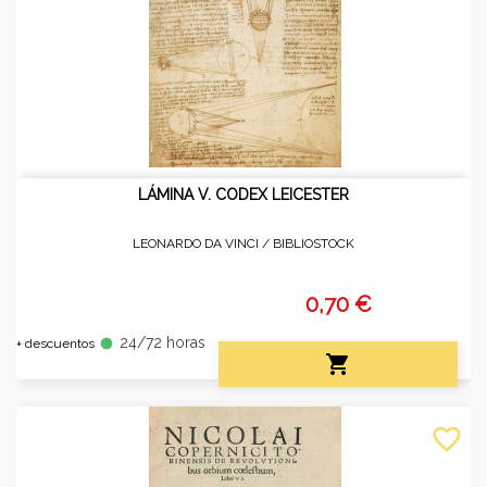
LÁMINA V. CODEX LEICESTER
LEONARDO DA VINCI /
BIBLIOSTOCK
0,70 €
24/72 horas
fiber_manual_record
+ descuentos

favorite_border