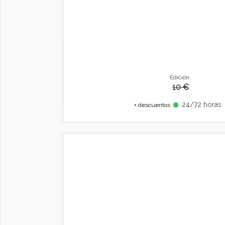
Edición:
10 €
24/72 horas
fiber_manual_record
+ descuentos