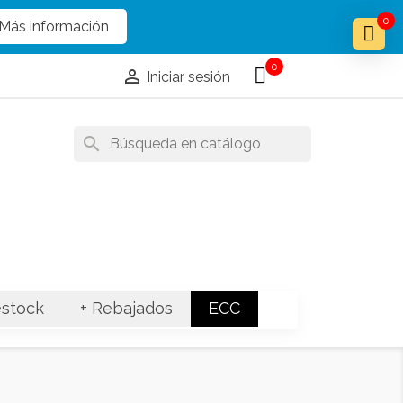
x
x
0
Más información
0

Iniciar sesión
search
stock
+ Rebajados
ECC