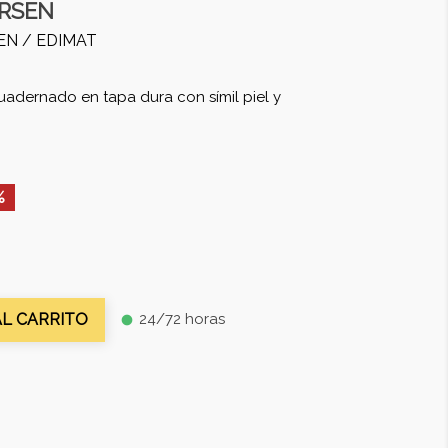
RSEN
EN /
EDIMAT
uadernado en tapa dura con símil piel y
%
24/72 horas
AL CARRITO
fiber_manual_record