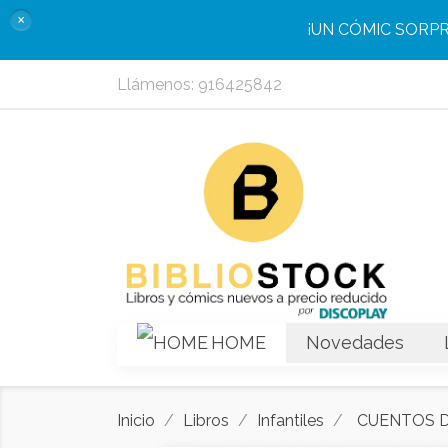
×
¡UN CÓMIC SORP
Llámenos:
916425842
HOME
Novedades
Inicio
Libros
Infantiles
CUENTOS 