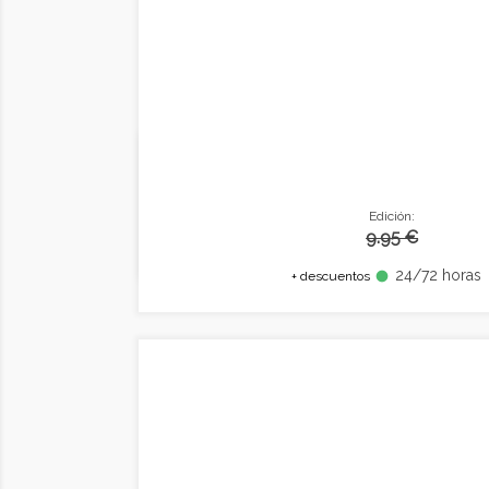
Edición:
9.95 €
24/72 horas
fiber_manual_record
+ descuentos