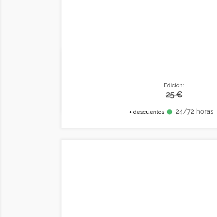
Edición:
25 €
24/72 horas
fiber_manual_record
+ descuentos