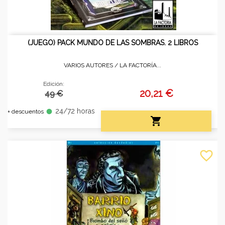
(JUEGO) PACK MUNDO DE LAS SOMBRAS. 2 LIBROS
VARIOS AUTORES /
LA FACTORÍA...
Edición:
20,21 €
49 €
24/72 horas
fiber_manual_record
+ descuentos

favorite_border