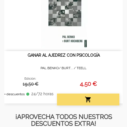
GANAR AL AJEDREZ CON PSICOLOGÍA
PAL BENKO/ BURT... /
TEELL
Edición:
4,50 €
19.50 €
24/72 horas
fiber_manual_record
+ descuentos

¡APROVECHA TODOS NUESTROS
DESCUENTOS EXTRA!