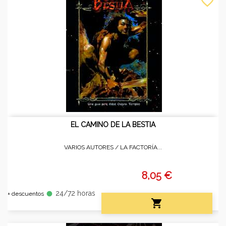
favorite_border
EL CAMINO DE LA BESTIA
VARIOS AUTORES /
LA FACTORÍA...
8,05 €
24/72 horas
fiber_manual_record
+ descuentos
