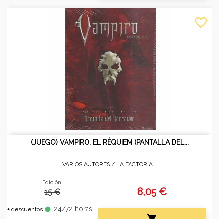
favorite_border
(JUEGO) VAMPIRO. EL RÉQUIEM (PANTALLA DEL...
VARIOS AUTORES /
LA FACTORÍA...
Edición:
8,05 €
15 €
24/72 horas
fiber_manual_record
+ descuentos
