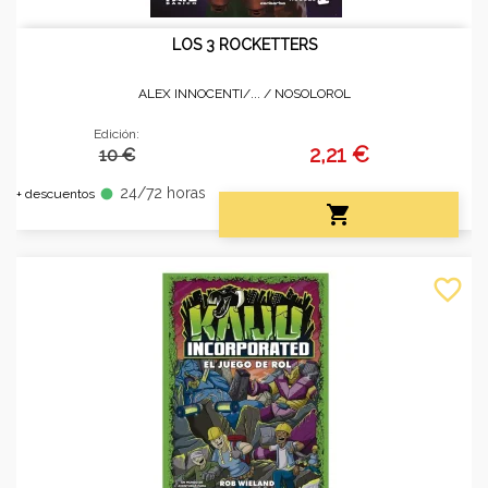
LOS 3 ROCKETTERS
ALEX INNOCENTI/... /
NOSOLOROL
Edición:
2,21 €
10 €
24/72 horas
fiber_manual_record
+ descuentos

favorite_border