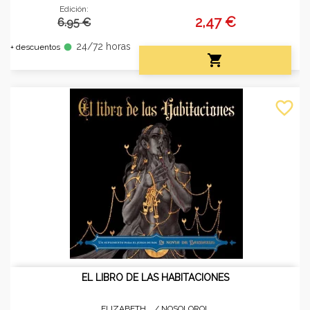
Edición:
2,47 €
6.95 €
24/72 horas
fiber_manual_record
+ descuentos

favorite_border
EL LIBRO DE LAS HABITACIONES
ELIZABETH... /
NOSOLOROL