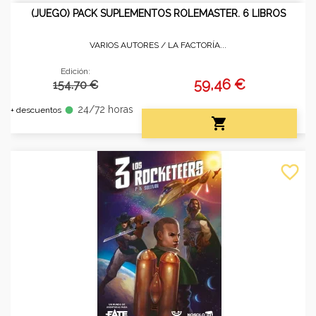
(JUEGO) PACK SUPLEMENTOS ROLEMASTER. 6 LIBROS
VARIOS AUTORES /
LA FACTORÍA...
Edición:
59,46 €
154.70 €
24/72 horas
fiber_manual_record
+ descuentos

favorite_border