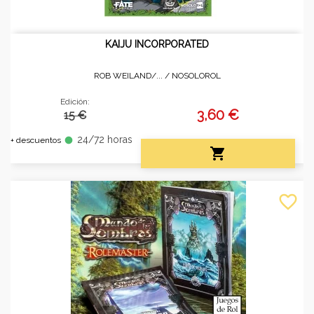
KAIJU INCORPORATED
ROB WEILAND/... /
NOSOLOROL
Edición:
3,60 €
15 €
24/72 horas
fiber_manual_record
+ descuentos

favorite_border