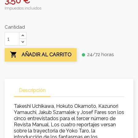
3,50 €
Impuestos incluidos
Cantidad

24/72 horas
AÑADIR AL CARRITO
fiber_manual_record
Descripción
Takeshi Uchikawa, Hokuto Okamoto, Kazunori
Yamauchi, Jakub Szamalek y Josef Fares son los
cinco entrevistados para el tercer número de
Revista Manual. Los cuatro reportajes versan
sobre la trayectoria de Yoko Taro, la
introducción de los fantasmas en los