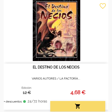
favorite_border
EL DESTINO DE LOS NECIOS
VARIOS AUTORES /
LA FACTORÍA...
Edición:
4,68 €
12 €
24/72 horas
fiber_manual_record
+ descuentos
