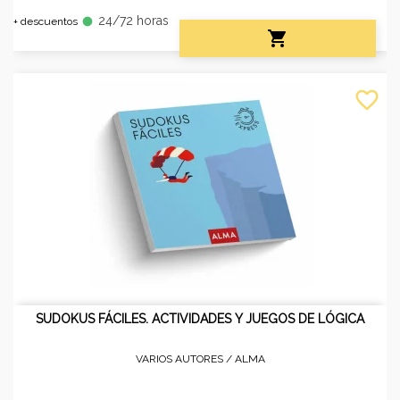
24/72 horas
fiber_manual_record
+ descuentos

favorite_border
SUDOKUS FÁCILES. ACTIVIDADES Y JUEGOS DE LÓGICA
VARIOS AUTORES /
ALMA