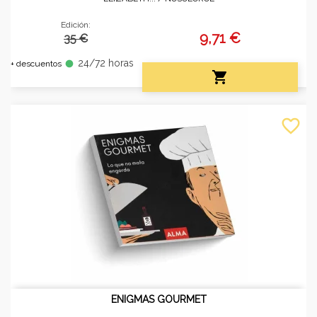
Edición:
9,71 €
35 €
24/72 horas
fiber_manual_record
+ descuentos

favorite_border
ENIGMAS GOURMET