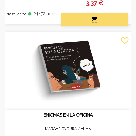
3,37 €
24/72 horas
fiber_manual_record
+ descuentos

favorite_border
ENIGMAS EN LA OFICINA
MARGARITA DURÁ /
ALMA