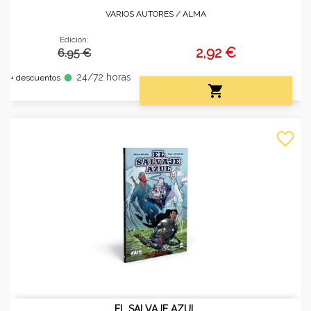
VARIOS AUTORES /
ALMA
Edición:
2,92 €
6.95 €
24/72 horas
fiber_manual_record
+ descuentos

favorite_border
EL SALVAJE AZUL