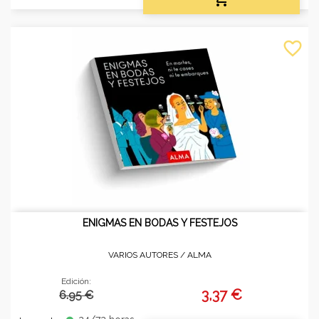
favorite_border
ENIGMAS EN BODAS Y FESTEJOS
VARIOS AUTORES /
ALMA
Edición:
3,37 €
6.95 €