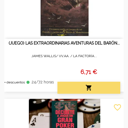
(JUEGO) LAS EXTRAORDINARIAS AVENTURAS DEL BARÓN...
JAMES WALLIS/ VV.AA. /
LA FACTORÍA...
6,71 €
24/72 horas
fiber_manual_record
+ descuentos

favorite_border