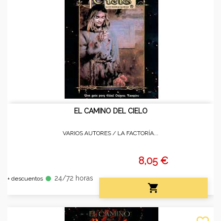
EL CAMINO DEL CIELO
VARIOS AUTORES /
LA FACTORÍA...
8,05 €
24/72 horas
fiber_manual_record
+ descuentos
