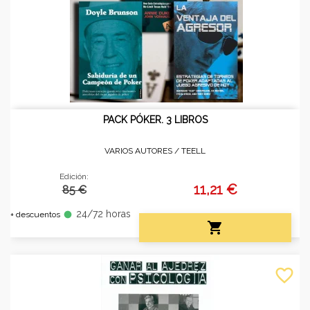
PACK PÓKER. 3 LIBROS
VARIOS AUTORES /
TEELL
Edición:
11,21 €
85 €
24/72 horas
fiber_manual_record
+ descuentos

favorite_border