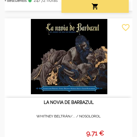
24/72 horas
fiber_manual_record
+ descuentos

favorite_border
LA NOVIA DE BARBAZUL
WHITNEY BELTRÁN/... /
NOSOLOROL
9,71 €