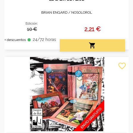
BRIAN ENGARD /
NOSOLOROL
Edición:
2,21 €
10 €
24/72 horas
fiber_manual_record
+ descuentos

favorite_border