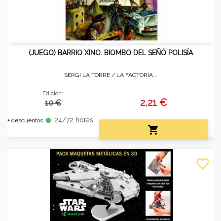
(JUEGO) BARRIO XINO. BIOMBO DEL SEÑÓ POLISÍA
SERGI LA TORRE /
LA FACTORÍA...
Edición:
2,21 €
10 €
24/72 horas
fiber_manual_record
+ descuentos

favorite_border