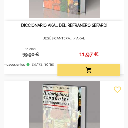
DICCIONARIO AKAL DEL REFRANERO SEFARDÍ
JESÚS CANTERA... /
AKAL
Edición:
11,97 €
39.90 €
24/72 horas
fiber_manual_record
+ descuentos

favorite_border