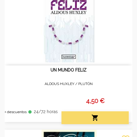
UN MUNDO FELIZ
ALDOUS HUXLEY /
PLUTÓN
4,50 €
24/72 horas
fiber_manual_record
+ descuentos
