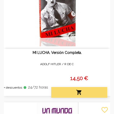
MI LUCHA. Versión Completa.
ADOLF HITLER /
R DE C
14,50 €
24/72 horas
fiber_manual_record
+ descuentos

favorite_border