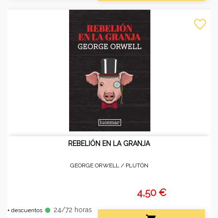
favorite_border
REBELIÓN EN LA GRANJA
GEORGE ORWELL /
PLUTÓN
4,50 €
24/72 horas
fiber_manual_record
+ descuentos