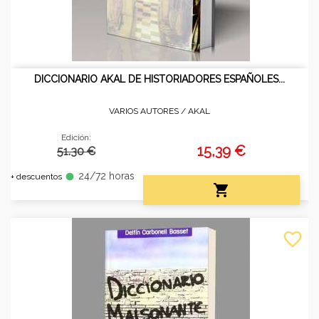
DICCIONARIO AKAL DE HISTORIADORES ESPAÑOLES...
VARIOS AUTORES /
AKAL
Edición:
15,39 €
51.30 €
24/72 horas
fiber_manual_record
+ descuentos

favorite_border