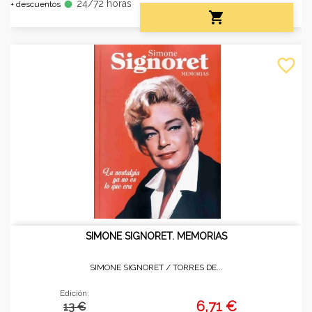
24/72 horas
fiber_manual_record
+ descuentos

favorite_border
SIMONE SIGNORET. MEMORIAS
SIMONE SIGNORET /
TORRES DE...
Edición:
6,71 €
13 €