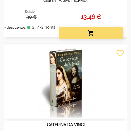
GISBERT HAEFS /
EDHASA
Edición:
13,46 €
30 €
24/72 horas
fiber_manual_record
+ descuentos

favorite_border
CATERINA DA VINCI