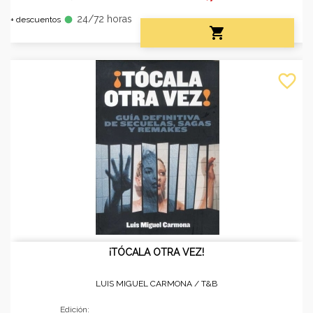
24/72 horas
fiber_manual_record
+ descuentos

favorite_border
¡TÓCALA OTRA VEZ!
LUIS MIGUEL CARMONA /
T&B
Edición: