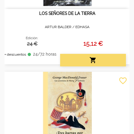
LOS SEÑORES DE LA TIERRA
ARTUR BALDER /
EDHASA
Edición:
15,12 €
24 €
24/72 horas
fiber_manual_record
+ descuentos

favorite_border