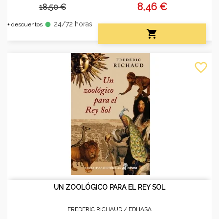
8,46 €
18.50 €
24/72 horas
fiber_manual_record
+ descuentos

favorite_border
UN ZOOLÓGICO PARA EL REY SOL
FREDERIC RICHAUD /
EDHASA