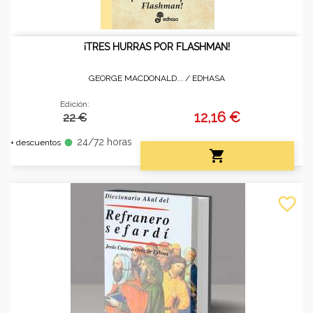
¡TRES HURRAS POR FLASHMAN!
GEORGE MACDONALD... /
EDHASA
Edición:
12,16 €
22 €
24/72 horas
fiber_manual_record
+ descuentos

favorite_border