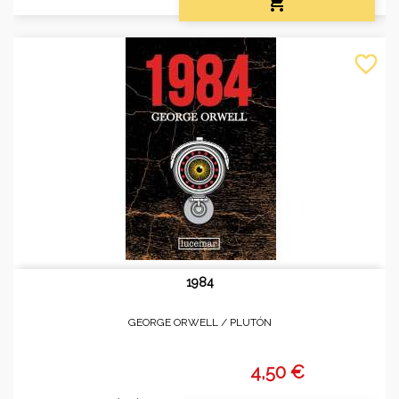

favorite_border
1984
GEORGE ORWELL /
PLUTÓN
4,50 €