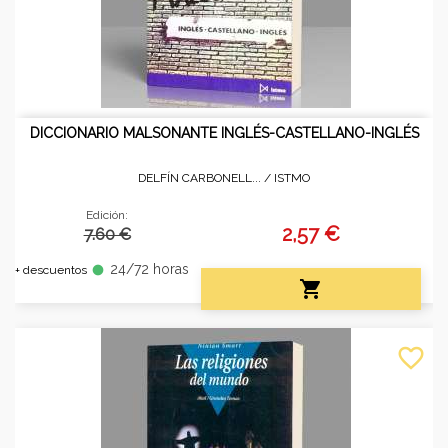
DICCIONARIO MALSONANTE INGLÉS-CASTELLANO-INGLÉS
DELFÍN CARBONELL... /
ISTMO
Edición:
2,57 €
7.60 €
24/72 horas
fiber_manual_record
+ descuentos

favorite_border