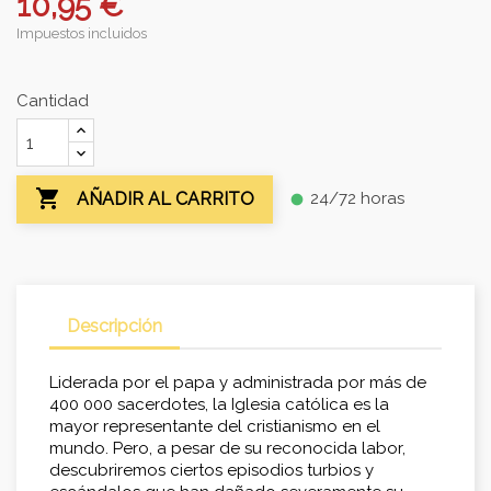
10,95 €
Impuestos incluidos
Cantidad

24/72 horas
AÑADIR AL CARRITO
fiber_manual_record
Descripción
Liderada por el papa y administrada por más de
400 000 sacerdotes, la Iglesia católica es la
mayor representante del cristianismo en el
mundo. Pero, a pesar de su reconocida labor,
descubriremos ciertos episodios turbios y