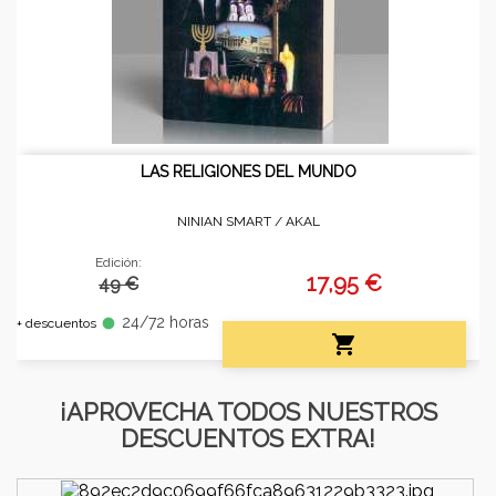
LAS RELIGIONES DEL MUNDO
NINIAN SMART /
AKAL
Edición:
17,95 €
49 €
24/72 horas
fiber_manual_record
+ descuentos

¡APROVECHA TODOS NUESTROS
DESCUENTOS EXTRA!