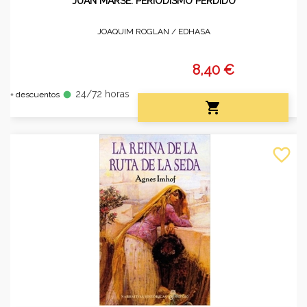
JUAN MARSÉ. PERIODISMO PERDIDO
JOAQUIM ROGLAN /
EDHASA
8,40 €
24/72 horas
fiber_manual_record
+ descuentos

favorite_border