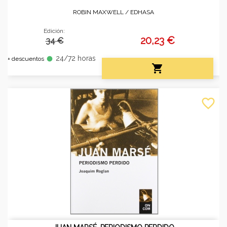
ROBIN MAXWELL /
EDHASA
Edición:
20,23 €
34 €
24/72 horas
fiber_manual_record
+ descuentos

favorite_border