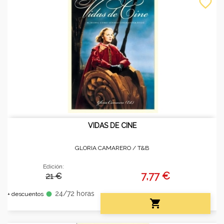
favorite_border
VIDAS DE CINE
GLORIA CAMARERO /
T&B
Edición:
7,77 €
21 €
24/72 horas
fiber_manual_record
+ descuentos
