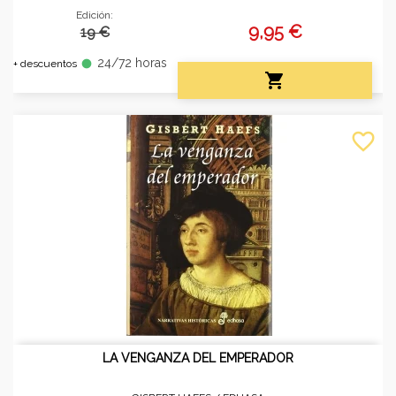
Edición:
9,95 €
19 €
24/72 horas
fiber_manual_record
+ descuentos

favorite_border
LA VENGANZA DEL EMPERADOR