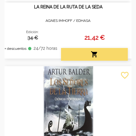
LA REINA DE LA RUTA DE LA SEDA
AGNES IMHOFF /
EDHASA
Edición:
21,42 €
34 €
24/72 horas
fiber_manual_record
+ descuentos

favorite_border