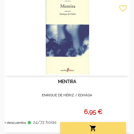
favorite_border
MENTIRA
ENRIQUE DE HÉRIZ /
EDHASA
6,95 €
24/72 horas
fiber_manual_record
+ descuentos
