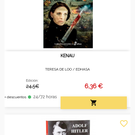
KENAU
TERESA DE LOO /
EDHASA
Edición:
6,36 €
24.5€
24/72 horas
fiber_manual_record
+ descuentos

favorite_border