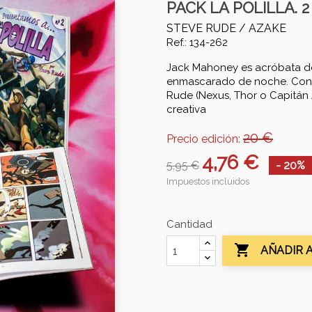
PACK LA POLILLA. 
STEVE RUDE /
AZAKE
Ref.: 134-262
Jack Mahoney es acróbata de c
enmascarado de noche. Con e
Rude (Nexus, Thor o Capitán 
creativa
20 €
Precio edición:
4,76 €
5,95 €
- 20%
Impuestos incluidos
Cantidad

AÑADIR 