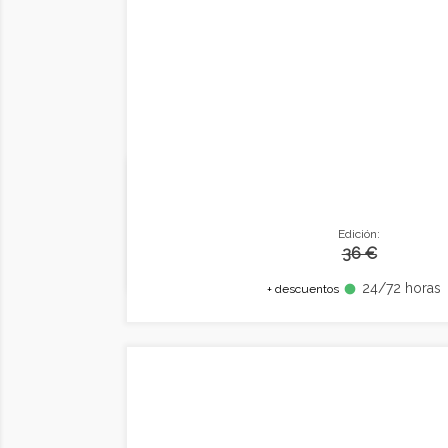
Edición:
36 €
24/72 horas
fiber_manual_record
+ descuentos