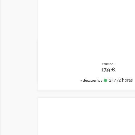
Edición:
17.9 €
24/72 horas
fiber_manual_record
+ descuentos