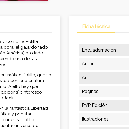
Ficha técnica
y, como La Polilla,
ta obra, el galardonado
Encuadernación
tán América) ha dado
iguiendo una de las
Autor
era.
arismático Polilla, que se
Año
onada con una criatura
no. A ello hay que
Páginas
 de por sí pintoresco
e Jack.
PVP Edición
ón la fantástica Libertad
ática y popular
Ilustraciones
a nuestra Polilla.
icular universo de