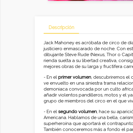
Descripción
Jack Mahoney es acróbata de circo de día 
justiciero enmascarado de noche. Con es
dibujante Steve Rude (Nexus, Thor o Capi
rienda suelta a su libertad creativa, cons
mejores obras de su larga y fructífera carr
- En el
primer volumen
, descubriremos el c
ve envuelto en una siniestra trama relaci
demoniaca convocada por un culto africa
añadir violentos pandilleros, motos y el ya
grupo de miembros del circo en el que viv
- En el
segundo volumen
, hace su aparici
Americana. Hablamos de una bella, carism
superheroína que aportará el contrapunto 
También conoceremos más a fondo el part