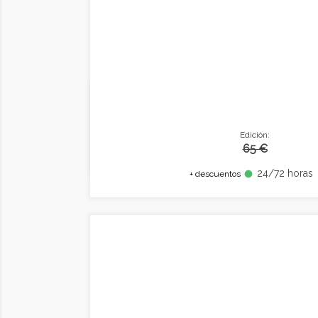
Edición:
65 €
24/72 horas
fiber_manual_record
+ descuentos