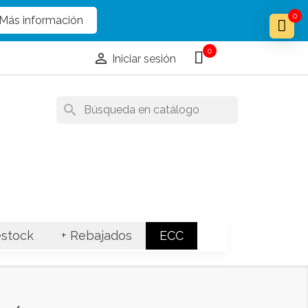
x
x
0
Más información
0

Iniciar sesión
search
stock
+ Rebajados
ECC