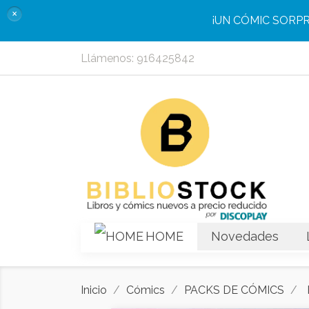
×
¡UN CÓMIC SORP
Llámenos:
916425842
HOME
Novedades
Inicio
Cómics
PACKS DE CÓMICS