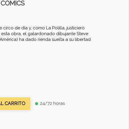
2 CÓMICS
irco de día y, como La Polilla, justiciero
sta obra, el galardonado dibujante Steve
América) ha dado rienda suelta a su libertad
24/72 horas
AL CARRITO
fiber_manual_record