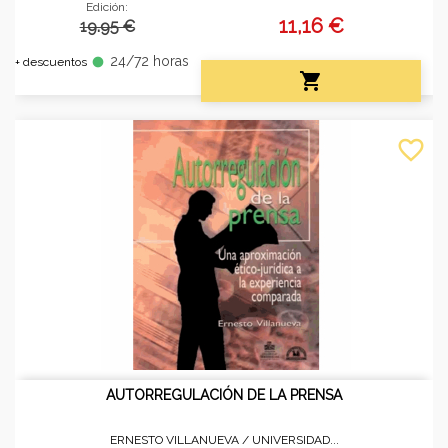
Edición:
11,16 €
19.95 €
24/72 horas
fiber_manual_record
+ descuentos

favorite_border
AUTORREGULACIÓN DE LA PRENSA
ERNESTO VILLANUEVA /
UNIVERSIDAD...