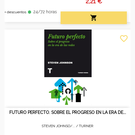
2,21 €
24/72 horas
fiber_manual_record
+ descuentos

favorite_border
FUTURO PERFECTO. SOBRE EL PROGRESO EN LA ERA DE...
STEVEN JOHNSO/... /
TURNER