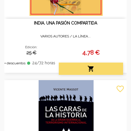
INDIA. UNA PASIÓN COMPARTIDA
VARIOS AUTORES /
LA LÍNEA...
Edición:
4,78 €
25 €
24/72 horas
fiber_manual_record
+ descuentos

favorite_border