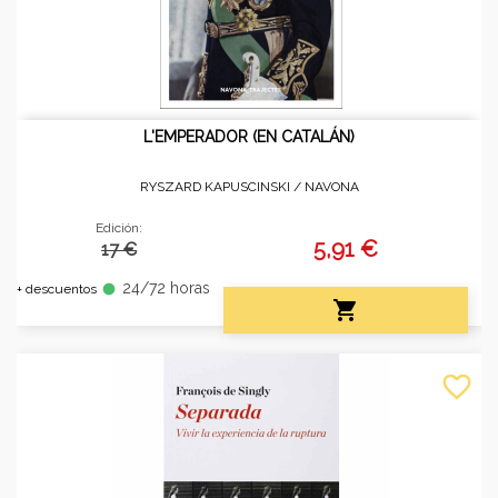
L'EMPERADOR (EN CATALÁN)
RYSZARD KAPUSCINSKI /
NAVONA
Edición:
5,91 €
17 €
24/72 horas
fiber_manual_record
+ descuentos

favorite_border