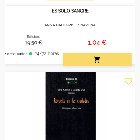
ES SOLO SANGRE
ANNA DAHLQVIST /
NAVONA
Edición:
1,04 €
19.50 €
24/72 horas
fiber_manual_record
+ descuentos

favorite_border