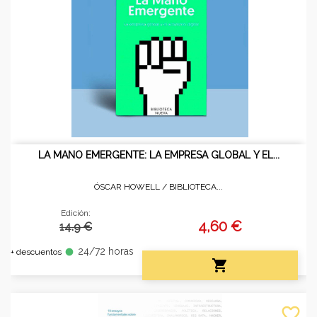
LA MANO EMERGENTE: LA EMPRESA GLOBAL Y EL...
ÓSCAR HOWELL /
BIBLIOTECA...
Edición:
4,60 €
14.9 €
24/72 horas
fiber_manual_record
+ descuentos

favorite_border