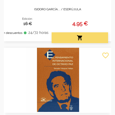
ISIDORO GARCÍA... /
ESDRÚJULA
Edición:
4,95 €
16 €
24/72 horas
fiber_manual_record
+ descuentos

favorite_border