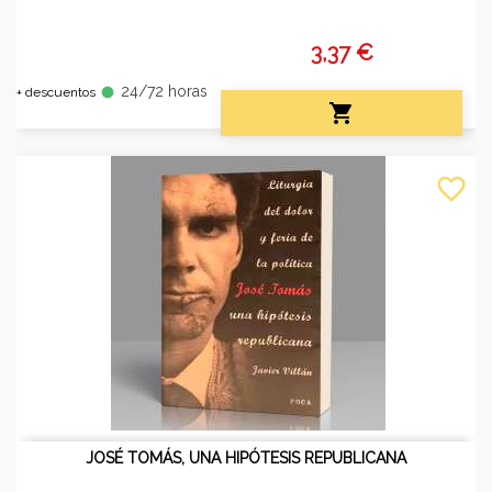
3,37 €
24/72 horas
fiber_manual_record
+ descuentos

favorite_border
JOSÉ TOMÁS, UNA HIPÓTESIS REPUBLICANA