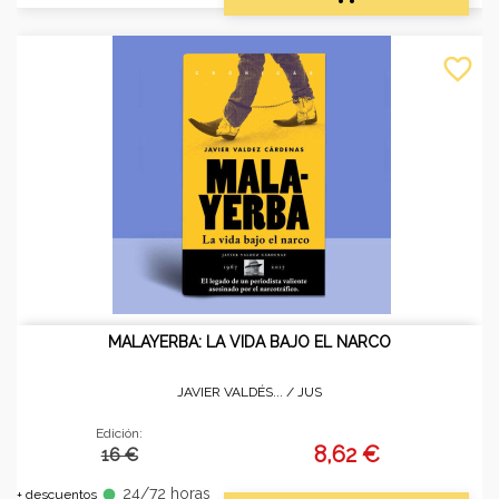
favorite_border
MALAYERBA: LA VIDA BAJO EL NARCO
JAVIER VALDÉS... /
JUS
Edición:
8,62 €
16 €
24/72 horas
fiber_manual_record
+ descuentos