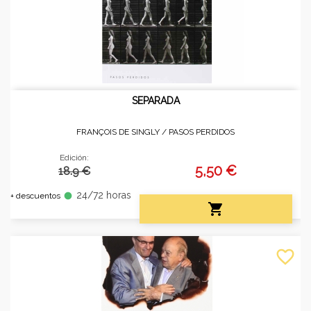
SEPARADA
FRANÇOIS DE SINGLY /
PASOS PERDIDOS
Edición:
5,50 €
18.9 €
24/72 horas
fiber_manual_record
+ descuentos

favorite_border