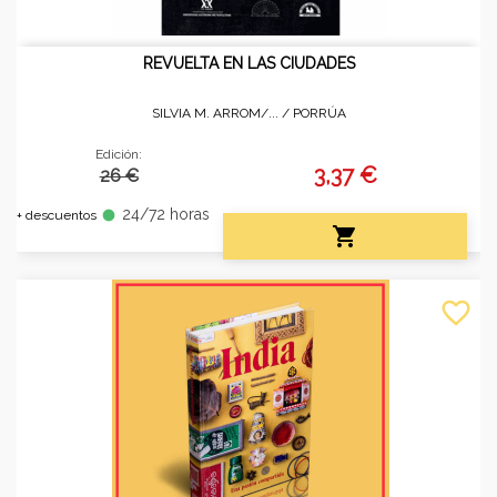
REVUELTA EN LAS CIUDADES
SILVIA M. ARROM/... /
PORRÚA
Edición:
3,37 €
26 €
24/72 horas
fiber_manual_record
+ descuentos

favorite_border