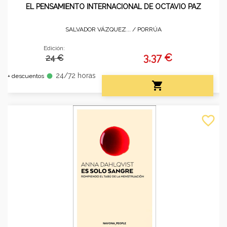
EL PENSAMIENTO INTERNACIONAL DE OCTAVIO PAZ
SALVADOR VÁZQUEZ... /
PORRÚA
Edición:
3,37 €
24 €
24/72 horas
fiber_manual_record
+ descuentos

favorite_border