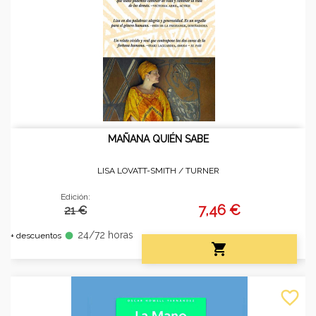
MAÑANA QUIÉN SABE
LISA LOVATT-SMITH /
TURNER
Edición:
7,46 €
21 €
24/72 horas
fiber_manual_record
+ descuentos

favorite_border