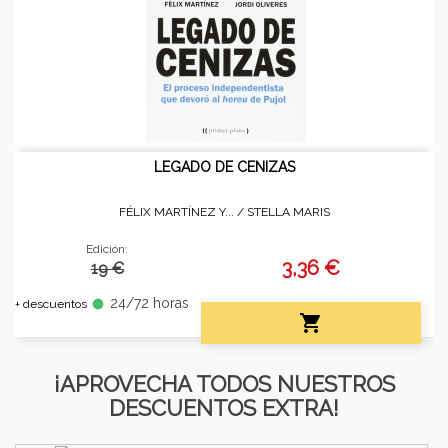
LEGADO DE CENIZAS
FÉLIX MARTÍNEZ Y... /
STELLA MARIS
Edición:
3,36 €
19 €
24/72 horas
fiber_manual_record
+ descuentos

¡APROVECHA TODOS NUESTROS
DESCUENTOS EXTRA!