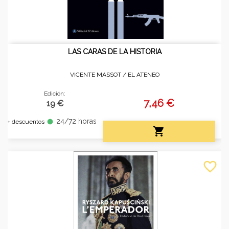
LAS CARAS DE LA HISTORIA
VICENTE MASSOT /
EL ATENEO
Edición:
7,46 €
19 €
24/72 horas
fiber_manual_record
+ descuentos

favorite_border