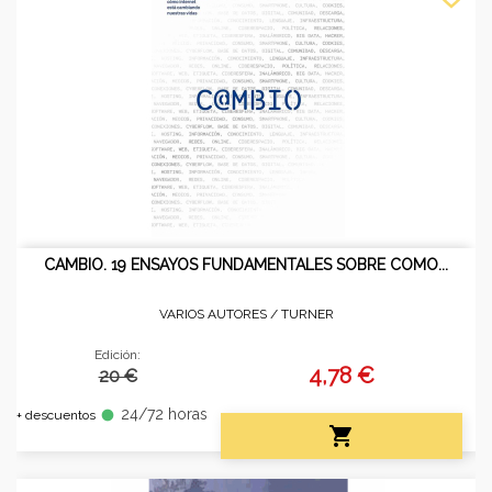
CAMBIO. 19 ENSAYOS FUNDAMENTALES SOBRE COMO...
VARIOS AUTORES /
TURNER
Edición:
4,78 €
20 €
24/72 horas
fiber_manual_record
+ descuentos
