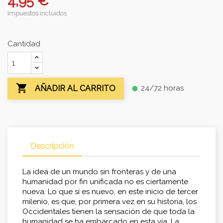
4,95 €
Impuestos incluidos
Cantidad

24/72 horas
AÑADIR AL CARRITO
fiber_manual_record
Descripción
La idea de un mundo sin fronteras y de una
humanidad por fin unificada no es ciertamente
nueva. Lo que sí es nuevo, en este inicio de tercer
milenio, es que, por primera vez en su historia, los
Occidentales tienen la sensación de que toda la
humanidad se ha embarcado en esta vía. La