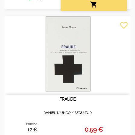

favorite_border
FRAUDE
DANIEL MUNDO /
SEQUITUR
Edición:
0,59 €
12 €