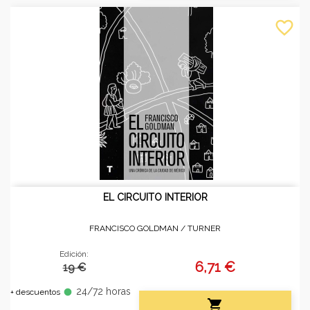
favorite_border
EL CIRCUITO INTERIOR
FRANCISCO GOLDMAN /
TURNER
Edición:
6,71 €
19 €
24/72 horas
fiber_manual_record
+ descuentos
