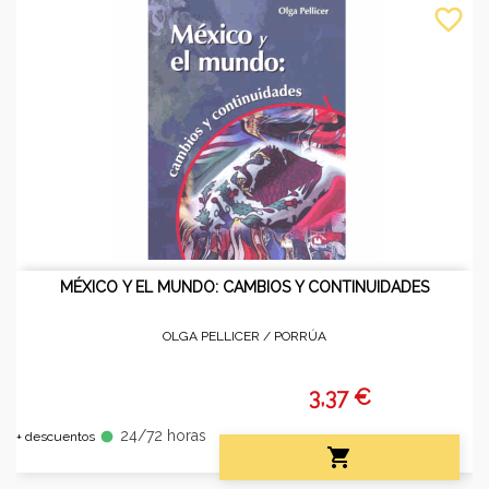
favorite_border
MÉXICO Y EL MUNDO: CAMBIOS Y CONTINUIDADES
OLGA PELLICER /
PORRÚA
3,37 €
24/72 horas
fiber_manual_record
+ descuentos
