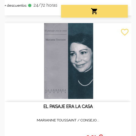
24/72 horas
fiber_manual_record
+ descuentos

favorite_border
EL PAISAJE ERA LA CASA
MARIANNE TOUSSAINT /
CONSEJO...