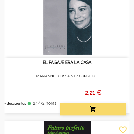
EL PAISAJE ERA LA CASA
MARIANNE TOUSSAINT /
CONSEJO...
2,21 €
24/72 horas
fiber_manual_record
+ descuentos

favorite_border