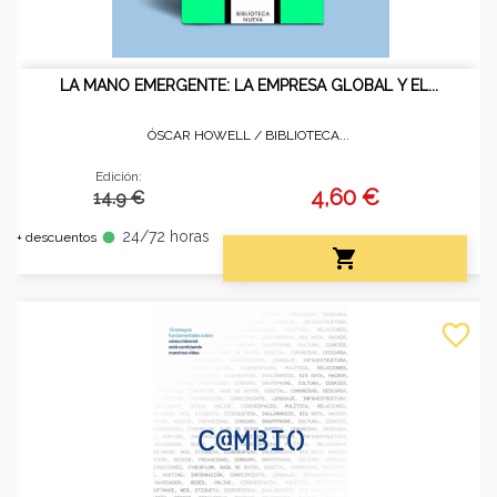
LA MANO EMERGENTE: LA EMPRESA GLOBAL Y EL...
ÓSCAR HOWELL /
BIBLIOTECA...
Edición:
4,60 €
14.9 €
24/72 horas
fiber_manual_record
+ descuentos

favorite_border