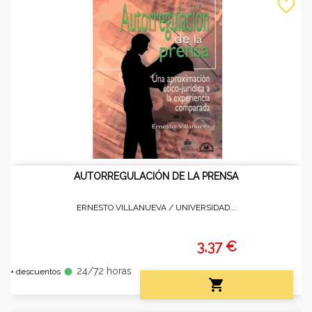
favorite_border
AUTORREGULACIÓN DE LA PRENSA
ERNESTO VILLANUEVA /
UNIVERSIDAD...
3,37 €
24/72 horas
fiber_manual_record
+ descuentos
