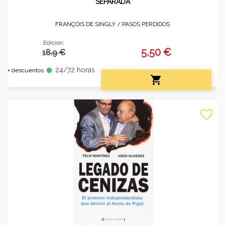
SEPARADA
FRANÇOIS DE SINGLY /
PASOS PERDIDOS
Edición:
5,50 €
18.9 €
24/72 horas
fiber_manual_record
+ descuentos

favorite_border