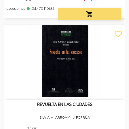
24/72 horas
fiber_manual_record
+ descuentos

favorite_border
REVUELTA EN LAS CIUDADES
SILVIA M. ARROM/... /
PORRÚA
Edición: