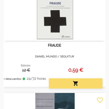
FRAUDE
DANIEL MUNDO /
SEQUITUR
Edición:
0,59 €
12 €
24/72 horas
fiber_manual_record
+ descuentos

favorite_border