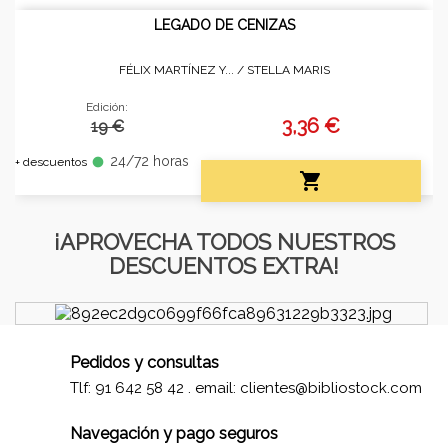
LEGADO DE CENIZAS
FÉLIX MARTÍNEZ Y... /
STELLA MARIS
Edición:
3,36 €
19 €
24/72 horas
fiber_manual_record
+ descuentos

¡APROVECHA TODOS NUESTROS
DESCUENTOS EXTRA!
Pedidos y consultas
Tlf: 91 642 58 42 . email:
clientes@bibliostock.com
Navegación y pago seguros