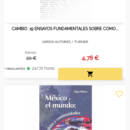
CAMBIO. 19 ENSAYOS FUNDAMENTALES SOBRE COMO...
VARIOS AUTORES /
TURNER
Edición:
4,78 €
20 €
24/72 horas
fiber_manual_record
+ descuentos

favorite_border