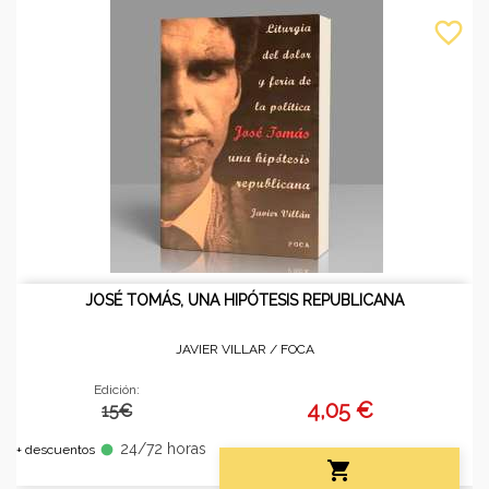
favorite_border
JOSÉ TOMÁS, UNA HIPÓTESIS REPUBLICANA
JAVIER VILLAR /
FOCA
Edición:
4,05 €
15€
24/72 horas
fiber_manual_record
+ descuentos
