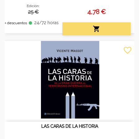
Edición:
4,78 €
25 €
24/72 horas
fiber_manual_record
+ descuentos

favorite_border
LAS CARAS DE LA HISTORIA