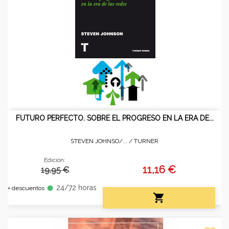
FUTURO PERFECTO. SOBRE EL PROGRESO EN LA ERA DE...
STEVEN JOHNSO/... /
TURNER
Edición:
11,16 €
19.95 €
24/72 horas
fiber_manual_record
+ descuentos
