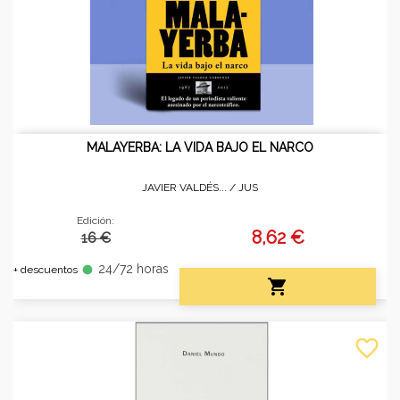
MALAYERBA: LA VIDA BAJO EL NARCO
JAVIER VALDÉS... /
JUS
Edición:
8,62 €
16 €
24/72 horas
fiber_manual_record
+ descuentos

favorite_border