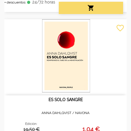
24/72 horas
fiber_manual_record
+ descuentos

favorite_border
ES SOLO SANGRE
ANNA DAHLQVIST /
NAVONA
Edición:
1,04 €
19.50 €