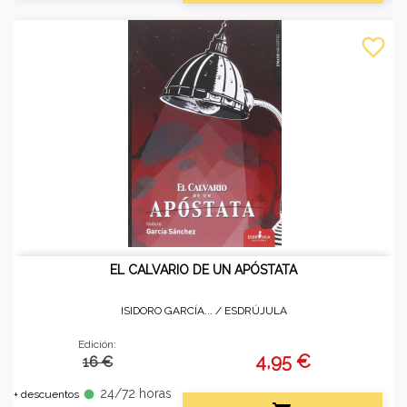
favorite_border
EL CALVARIO DE UN APÓSTATA
ISIDORO GARCÍA... /
ESDRÚJULA
Edición:
4,95 €
16 €
24/72 horas
fiber_manual_record
+ descuentos