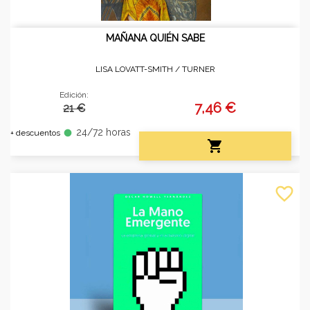
MAÑANA QUIÉN SABE
LISA LOVATT-SMITH /
TURNER
Edición:
7,46 €
21 €
24/72 horas
fiber_manual_record
+ descuentos

favorite_border