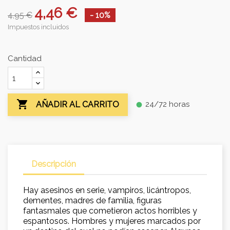
4,46 €
4,95 €
- 10%
Impuestos incluidos
Cantidad

24/72 horas
AÑADIR AL CARRITO
fiber_manual_record
Descripción
Hay asesinos en serie, vampiros, licántropos,
dementes, madres de familia, figuras
fantasmales que cometieron actos horribles y
espantosos. Hombres y mujeres marcados por