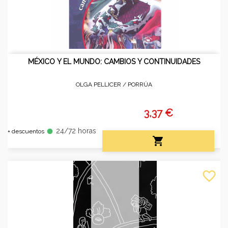
MÉXICO Y EL MUNDO: CAMBIOS Y CONTINUIDADES
OLGA PELLICER /
PORRÚA
3,37 €
24/72 horas
fiber_manual_record
+ descuentos

favorite_border