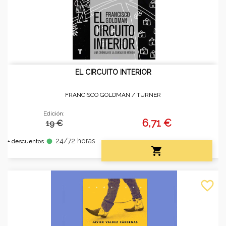
EL CIRCUITO INTERIOR
FRANCISCO GOLDMAN /
TURNER
Edición:
6,71 €
19 €
24/72 horas
fiber_manual_record
+ descuentos

favorite_border