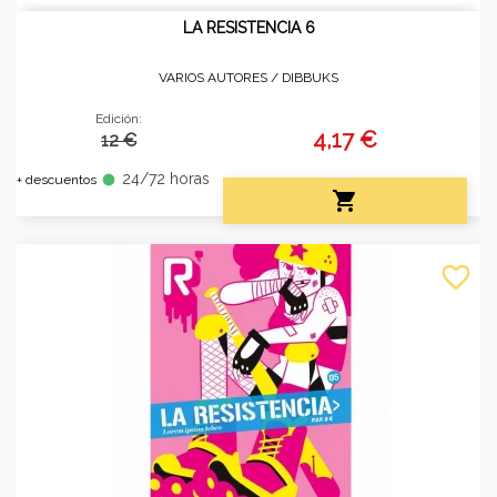
LA RESISTENCIA 6
VARIOS AUTORES /
DIBBUKS
Edición:
4,17 €
12 €
24/72 horas
fiber_manual_record
+ descuentos

favorite_border