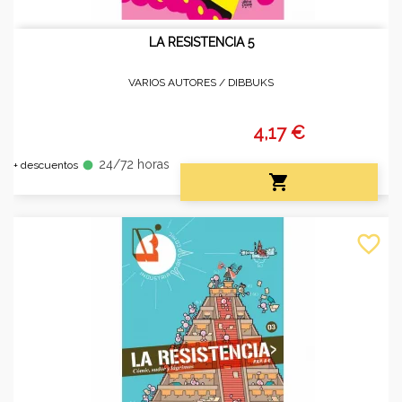
LA RESISTENCIA 5
VARIOS AUTORES /
DIBBUKS
4,17 €
24/72 horas
fiber_manual_record
+ descuentos

favorite_border