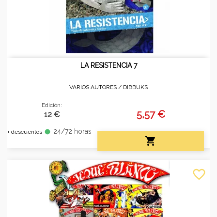
LA RESISTENCIA 7
VARIOS AUTORES /
DIBBUKS
Edición:
5,57 €
12 €
24/72 horas
fiber_manual_record
+ descuentos

favorite_border