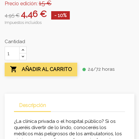
15 €
Precio edición:
4,46 €
4,95 €
- 10%
Impuestos incluidos
Cantidad

24/72 horas
AÑADIR AL CARRITO
fiber_manual_record
Descripción
¿La clínica privada o el hospital público? Si os
queréis divertir de lo lindo, conoceréis los
médicos más peligrosos de los ambulatorios, los