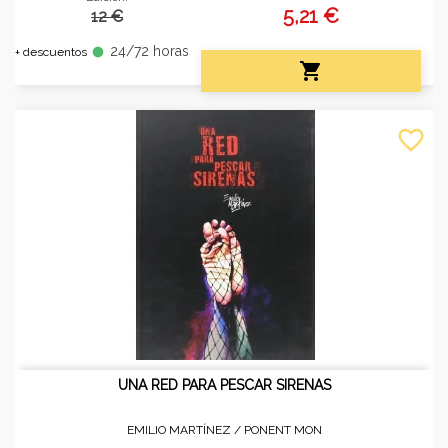
5,21 €
12 €
24/72 horas
fiber_manual_record
+ descuentos

favorite_border
UNA RED PARA PESCAR SIRENAS
EMILIO MARTÍNEZ /
PONENT MON