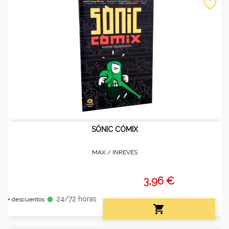
favorite_border
SÓNIC CÓMIX
MAX /
INREVÉS
3,96 €
24/72 horas
fiber_manual_record
+ descuentos
