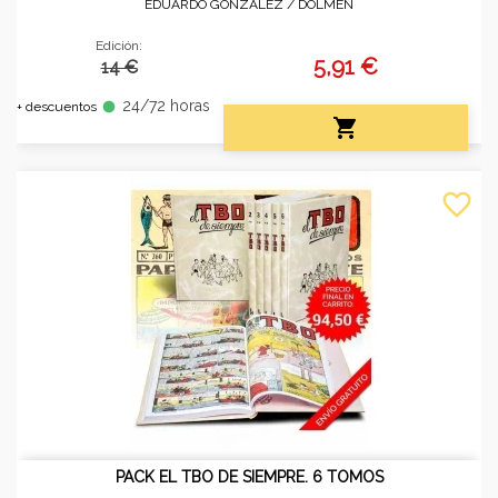
EDUARDO GONZÁLEZ /
DOLMEN
Edición:
5,91 €
14 €
24/72 horas
fiber_manual_record
+ descuentos

favorite_border
PACK EL TBO DE SIEMPRE. 6 TOMOS