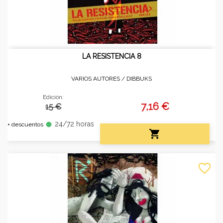
LA RESISTENCIA 8
VARIOS AUTORES /
DIBBUKS
Edición:
7,16 €
15 €
24/72 horas
fiber_manual_record
+ descuentos

favorite_border