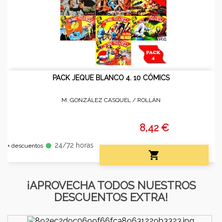
PACK JEQUE BLANCO 4. 10 CÓMICS
M. GONZÁLEZ CASQUEL /
ROLLÁN
8,42 €
24/72 horas
fiber_manual_record
+ descuentos

¡APROVECHA TODOS NUESTROS
DESCUENTOS EXTRA!