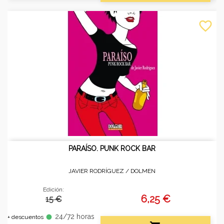
favorite_border
PARAÍSO. PUNK ROCK BAR
JAVIER RODRÍGUEZ /
DOLMEN
Edición:
6,25 €
15 €
24/72 horas
fiber_manual_record
+ descuentos