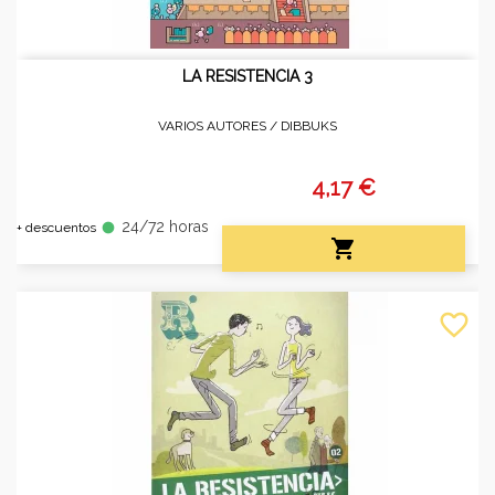
LA RESISTENCIA 3
VARIOS AUTORES /
DIBBUKS
4,17 €
24/72 horas
fiber_manual_record
+ descuentos

favorite_border