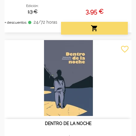
Edición:
3,95 €
13 €
24/72 horas
fiber_manual_record
+ descuentos

favorite_border
DENTRO DE LA NOCHE