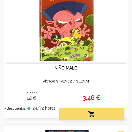
NIÑO MALO
VÍCTOR GIMÉNEZ /
GLÉNAT
Edición:
3,46 €
12 €
24/72 horas
fiber_manual_record
+ descuentos
