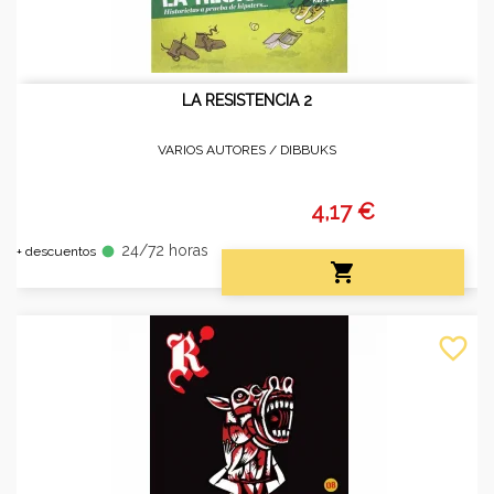
LA RESISTENCIA 2
VARIOS AUTORES /
DIBBUKS
4,17 €
24/72 horas
fiber_manual_record
+ descuentos

favorite_border