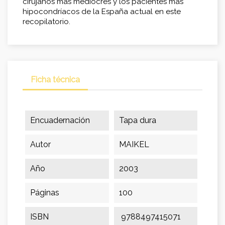
cirujanos más mediocres y los pacientes más
hipocondríacos de la España actual en este
recopilatorio.
Ficha técnica
Encuadernación
Tapa dura
Autor
MAIKEL
Año
2003
Páginas
100
ISBN
9788497415071