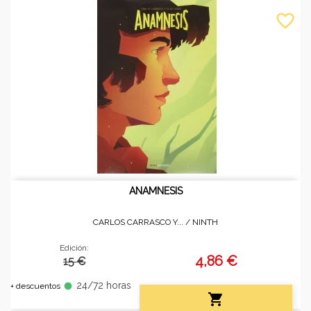
favorite_border
ANAMNESIS
CARLOS CARRASCO Y... /
NINTH
Edición:
4,86 €
15 €
24/72 horas
fiber_manual_record
+ descuentos
