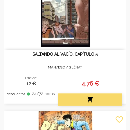
SALTANDO AL VACÍO. CAPÍTULO 5
MAN/EGO /
GLÉNAT
Edición:
4,76 €
12 €
24/72 horas
fiber_manual_record
+ descuentos

favorite_border