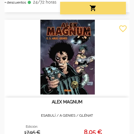
24/72 horas
fiber_manual_record
+ descuentos

favorite_border
ALEX MAGNUM
ESABULÍ / A GENIES /
GLÉNAT
Edición:
8,05 €
17.95 €