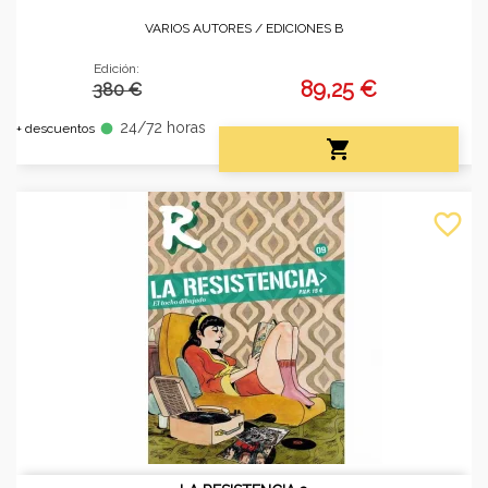
VARIOS AUTORES /
EDICIONES B
Edición:
89,25 €
380 €
24/72 horas
fiber_manual_record
+ descuentos

favorite_border