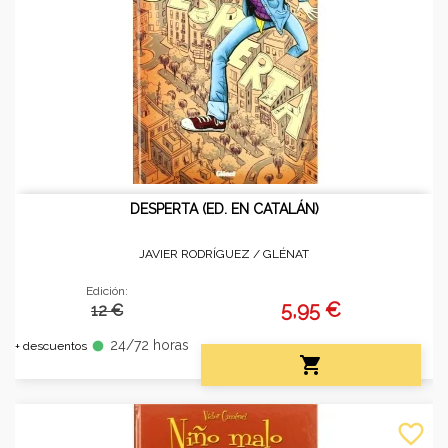
DESPERTA (ED. EN CATALÁN)
JAVIER RODRÍGUEZ /
GLÉNAT
Edición:
5,95 €
12 €
24/72 horas
fiber_manual_record
+ descuentos

favorite_border