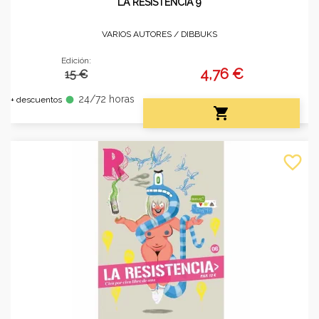
LA RESISTENCIA 9
VARIOS AUTORES /
DIBBUKS
Edición:
4,76 €
15 €
24/72 horas
fiber_manual_record
+ descuentos

favorite_border