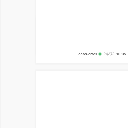
24/72 horas
fiber_manual_record
+ descuentos