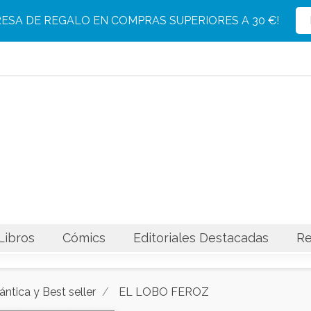
Producto eliminado con éxito del carrito
Producto añadido con éxito al carrito
RESA DE REGALO EN COMPRAS SUPERIORES A 30 €!
Libros
Cómics
Editoriales Destacadas
Re
ántica y Best seller
EL LOBO FEROZ