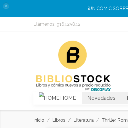
×
¡UN CÓMIC SORP
Llámenos:
916425842
HOME
Novedades
Inicio
Libros
Literatura
Thriller, Rom