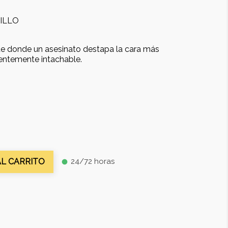
ILLO
nte donde un asesinato destapa la cara más
entemente intachable.
24/72 horas
AL CARRITO
fiber_manual_record