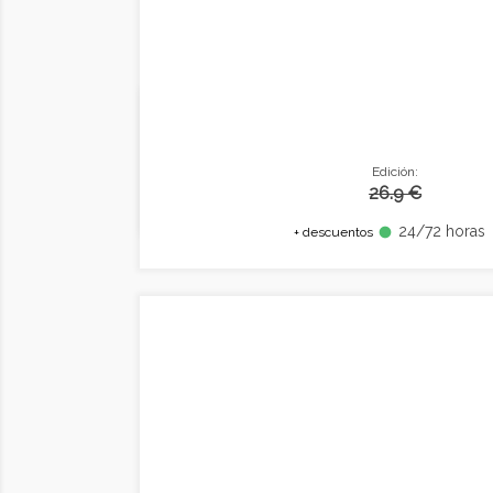
Edición:
26.9 €
24/72 horas
fiber_manual_record
+ descuentos