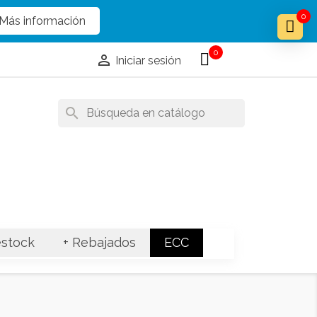
x
x
0
Más información
0

Iniciar sesión
search
stock
+ Rebajados
ECC