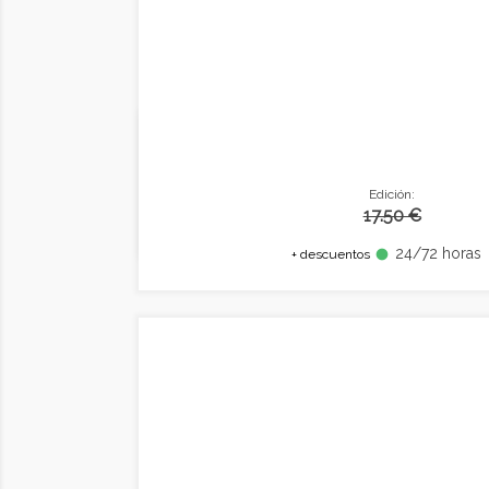
Edición:
17.50 €
24/72 horas
fiber_manual_record
+ descuentos