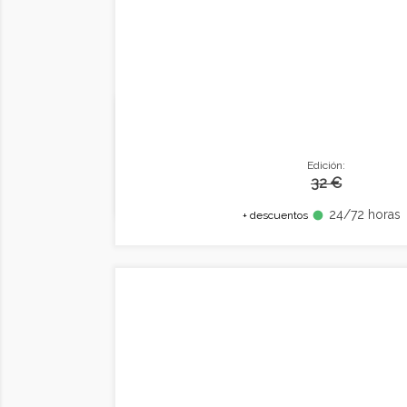
Edición:
32 €
24/72 horas
fiber_manual_record
+ descuentos