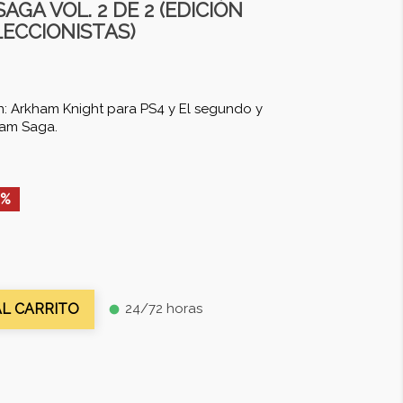
GA VOL. 2 DE 2 (EDICIÓN
LECCIONISTAS)
n: Arkham Knight para PS4 y El segundo y
ham Saga.
0%
24/72 horas
AL CARRITO
fiber_manual_record