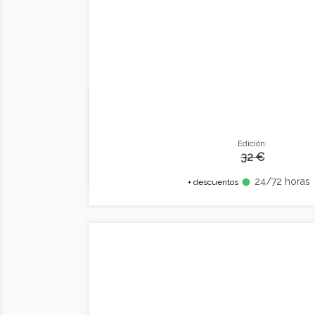
Edición:
32 €
24/72 horas
fiber_manual_record
+ descuentos