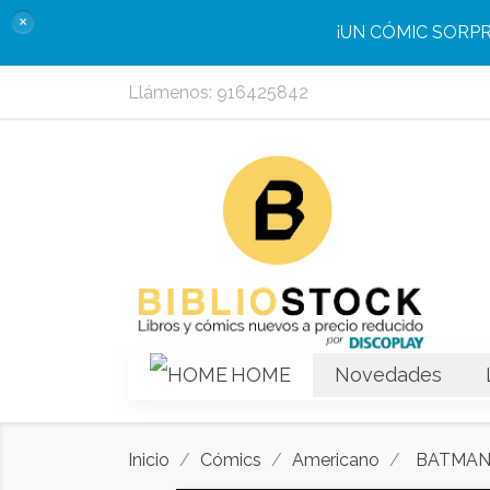
×
¡UN CÓMIC SORP
Llámenos:
916425842
HOME
Novedades
Inicio
Cómics
Americano
BATMAN: