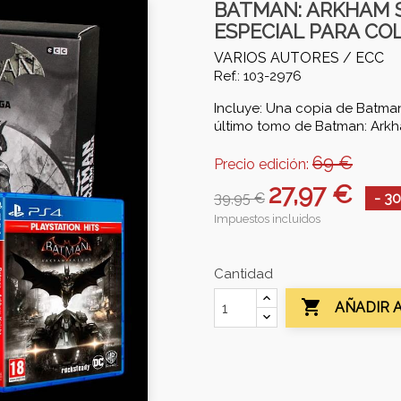
BATMAN: ARKHAM SA
ESPECIAL PARA CO
VARIOS AUTORES /
ECC
Ref.: 103-2976
Incluye: Una copia de Batma
último tomo de Batman: Ark
69 €
Precio edición:
27,97 €
39,95 €
- 3
Impuestos incluidos
Cantidad

AÑADIR 