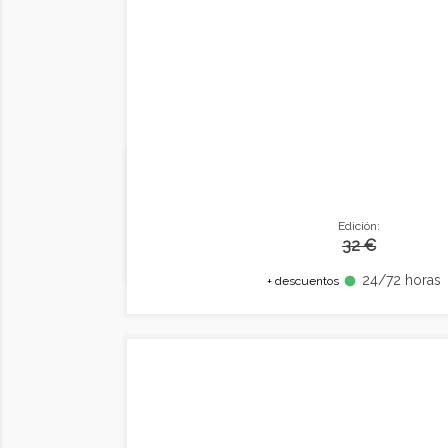
Edición:
32 €
24/72 horas
fiber_manual_record
+ descuentos