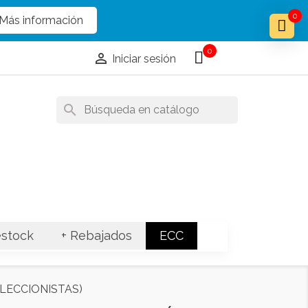
x
x
0
Más información
0

Iniciar sesión
search
stock
+ Rebajados
ECC
OLECCIONISTAS)