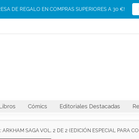
Producto eliminado con éxito del carrito
Producto añadido con éxito al carrito
RESA DE REGALO EN COMPRAS SUPERIORES A 30 €!
Libros
Cómics
Editoriales Destacadas
Re
 ARKHAM SAGA VOL. 2 DE 2 (EDICIÓN ESPECIAL PARA C