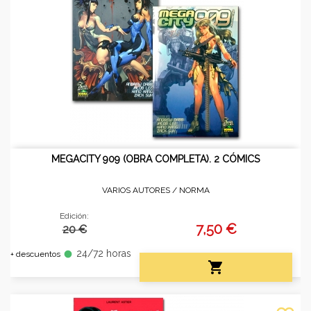
MEGACITY 909 (OBRA COMPLETA). 2 CÓMICS
VARIOS AUTORES /
NORMA
Edición:
7,50 €
20 €
24/72 horas
fiber_manual_record
+ descuentos
