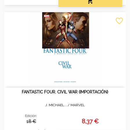

favorite_border
FANTASTIC FOUR. CIVIL WAR (IMPORTACIÓN)
J. MICHAEL... /
MARVEL
Edición:
8,37 €
18 €