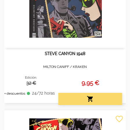
STEVE CANYON 1948
MILTON CANIFF /
KRAKEN
Edición:
9,95 €
32 €
24/72 horas
fiber_manual_record
+ descuentos

favorite_border