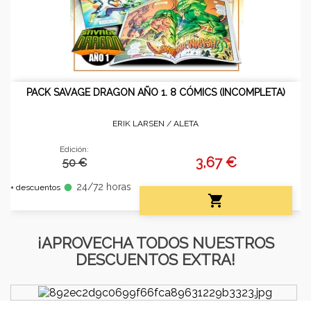
PACK SAVAGE DRAGON AÑO 1. 8 CÓMICS (INCOMPLETA)
ERIK LARSEN /
ALETA
Edición:
3,67 €
50 €
24/72 horas
fiber_manual_record
+ descuentos

¡APROVECHA TODOS NUESTROS
DESCUENTOS EXTRA!