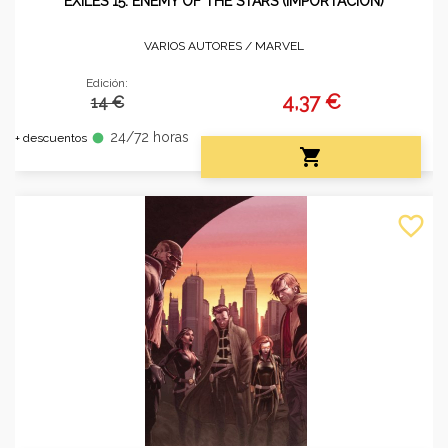
EXILES 15. ENEMY OF THE STARS (IMPORTACIÓN)
VARIOS AUTORES /
MARVEL
Edición:
4,37 €
14 €
24/72 horas
fiber_manual_record
+ descuentos

favorite_border