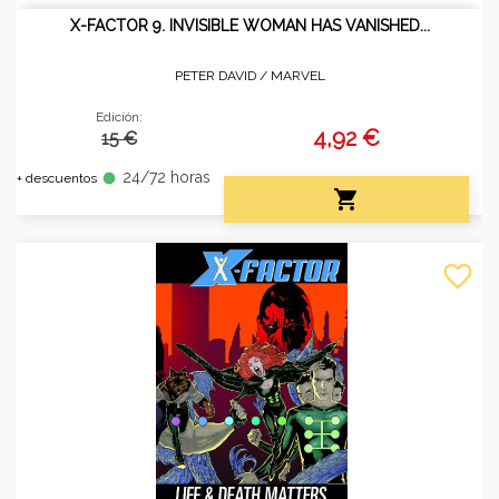
X-FACTOR 9. INVISIBLE WOMAN HAS VANISHED...
PETER DAVID /
MARVEL
Edición:
4,92 €
15 €
24/72 horas
fiber_manual_record
+ descuentos

favorite_border