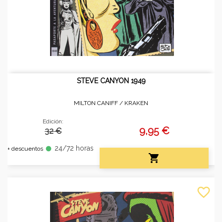
STEVE CANYON 1949
MILTON CANIFF /
KRAKEN
Edición:
9,95 €
32 €
24/72 horas
fiber_manual_record
+ descuentos

favorite_border