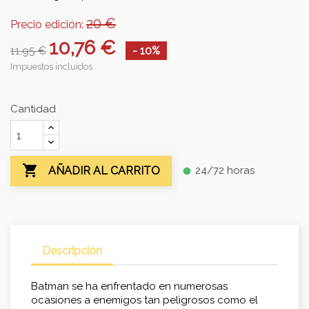
20 €
Precio edición:
10,76 €
11,95 €
- 10%
Impuestos incluidos
Cantidad

24/72 horas
AÑADIR AL CARRITO
fiber_manual_record
Descripción
Batman se ha enfrentado en numerosas
ocasiones a enemigos tan peligrosos como el