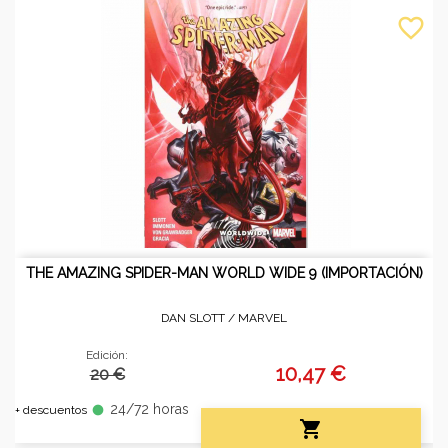
favorite_border
THE AMAZING SPIDER-MAN WORLD WIDE 9 (IMPORTACIÓN)
DAN SLOTT /
MARVEL
Edición:
10,47 €
20 €
24/72 horas
fiber_manual_record
+ descuentos
