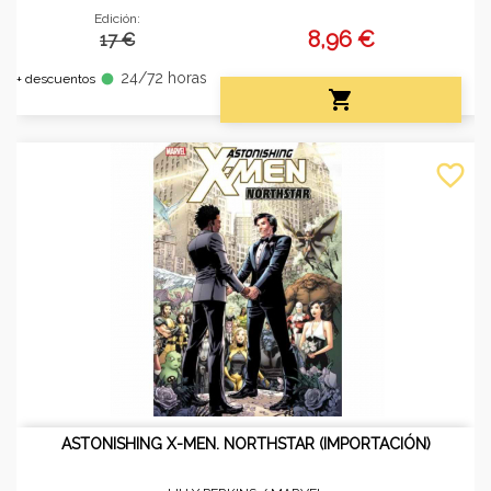
Edición:
8,96 €
17 €
24/72 horas
fiber_manual_record
+ descuentos

favorite_border
ASTONISHING X-MEN. NORTHSTAR (IMPORTACIÓN)