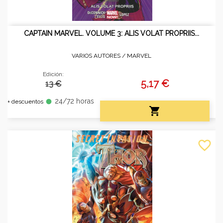
CAPTAIN MARVEL. VOLUME 3: ALIS VOLAT PROPRIIS...
VARIOS AUTORES /
MARVEL
Edición:
5,17 €
13 €
24/72 horas
fiber_manual_record
+ descuentos

favorite_border