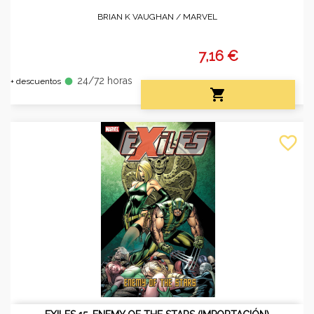
BRIAN K VAUGHAN /
MARVEL
7,16 €
24/72 horas
fiber_manual_record
+ descuentos

favorite_border