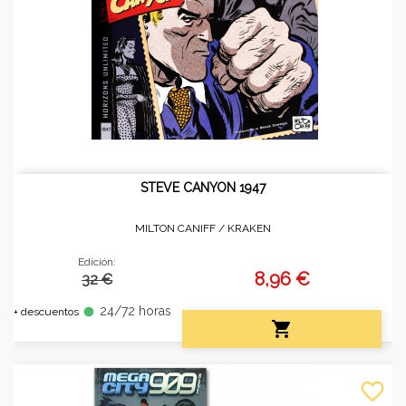
STEVE CANYON 1947
MILTON CANIFF /
KRAKEN
Edición:
8,96 €
32 €
24/72 horas
fiber_manual_record
+ descuentos

favorite_border