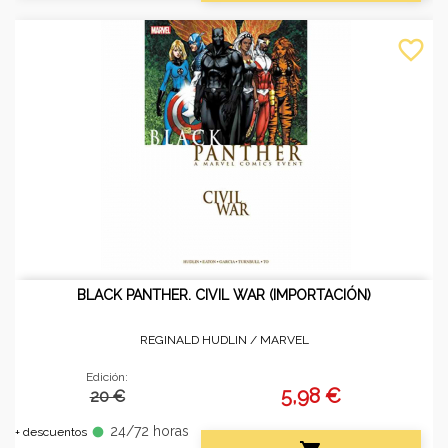
favorite_border
BLACK PANTHER. CIVIL WAR (IMPORTACIÓN)
REGINALD HUDLIN /
MARVEL
Edición:
5,98 €
20 €
24/72 horas
fiber_manual_record
+ descuentos