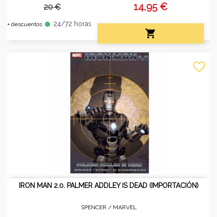
14,95 €
20 €
24/72 horas
fiber_manual_record
+ descuentos

favorite_border
IRON MAN 2.0. PALMER ADDLEY IS DEAD (IMPORTACIÓN)
SPENCER /
MARVEL