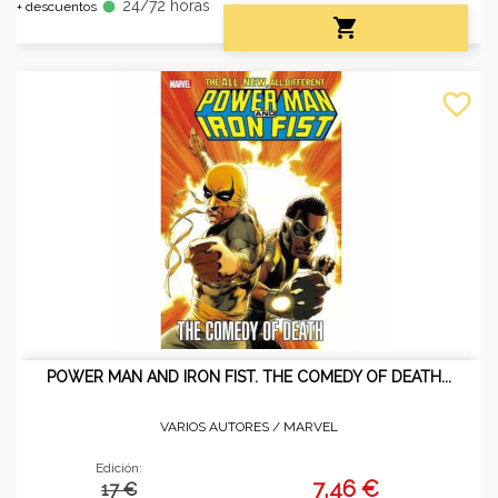
24/72 horas
fiber_manual_record
+ descuentos

favorite_border
POWER MAN AND IRON FIST. THE COMEDY OF DEATH...
VARIOS AUTORES /
MARVEL
Edición:
7,46 €
17 €