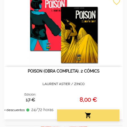
favorite_border
POISON (OBRA COMPLETA). 2 CÓMICS
LAURENT ASTIER /
ZINCO
Edición:
8,00 €
17 €
24/72 horas
fiber_manual_record
+ descuentos
