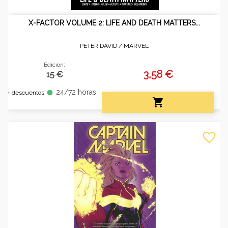
X-FACTOR VOLUME 2: LIFE AND DEATH MATTERS...
PETER DAVID /
MARVEL
Edición:
3,58 €
15 €
24/72 horas
fiber_manual_record
+ descuentos

favorite_border