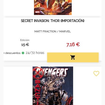
SECRET INVASION: THOR (IMPORTACIÓN)
MATT FRACTION /
MARVEL
Edición:
7,16 €
15 €
24/72 horas
fiber_manual_record
+ descuentos

favorite_border