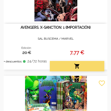
AVENGERS. X-SANCTION: 1 (IMPORTACIÓN)
SAL BUSCEMA /
MARVEL
Edición:
7,77 €
20 €
24/72 horas
fiber_manual_record
+ descuentos

favorite_border