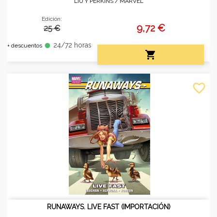
LIU Y PERKINS /
MARVEL
Edición:
9,72 €
25 €
24/72 horas
fiber_manual_record
+ descuentos

favorite_border
RUNAWAYS. LIVE FAST (IMPORTACIÓN)