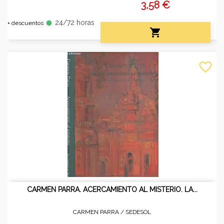
3,58 €
24/72 horas
fiber_manual_record
+ descuentos

favorite_border
CARMEN PARRA. ACERCAMIENTO AL MISTERIO. LA...
CARMEN PARRA /
SEDESOL