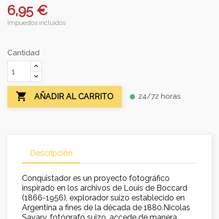
6,95 €
Impuestos incluidos
Cantidad

24/72 horas
AÑADIR AL CARRITO
fiber_manual_record
Descripción
Conquistador es un proyecto fotográfico
inspirado en los archivos de Louis de Boccard
(1866-1956), explorador suizo establecido en
Argentina a fines de la década de 1880.Nicolas
Savary, fotógrafo suizo, accede de manera