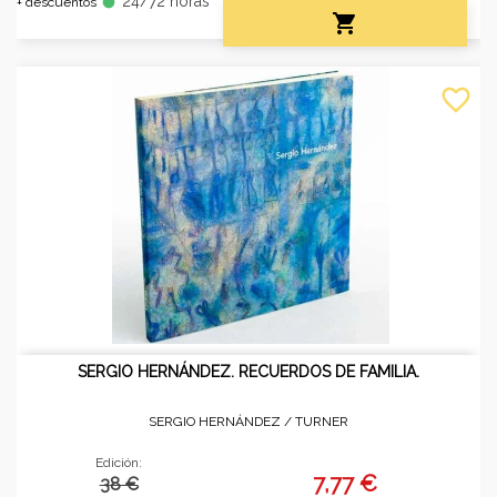
24/72 horas
fiber_manual_record
+ descuentos

favorite_border
SERGIO HERNÁNDEZ. RECUERDOS DE FAMILIA.
SERGIO HERNÁNDEZ /
TURNER
Edición:
7,77 €
38 €