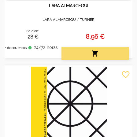
LARA ALMARCEGUI
LARA ALMARCEGU /
TURNER
Edición:
8,96 €
28 €
24/72 horas
fiber_manual_record
+ descuentos

favorite_border