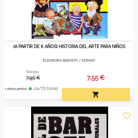
(A PARTIR DE 6 AÑOS) HISTORIA DEL ARTE PARA NIÑOS
ELEONORA BARSOTI /
EDIMAT
Edición:
7,55 €
7.95 €
24/72 horas
fiber_manual_record
+ descuentos

favorite_border