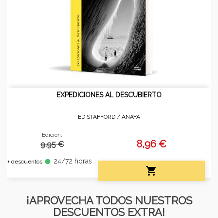
EXPEDICIONES AL DESCUBIERTO
ED STAFFORD /
ANAYA
Edición:
8,96 €
9.95 €
24/72 horas
fiber_manual_record
+ descuentos

¡APROVECHA TODOS NUESTROS
DESCUENTOS EXTRA!