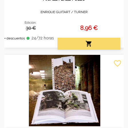
ENRIQUE GUITART /
TURNER
Edición:
8,96 €
30 €
24/72 horas
fiber_manual_record
+ descuentos

favorite_border