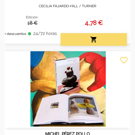
CECILIA FAJARDO-HILL /
TURNER
Edición:
4,78 €
18 €
24/72 horas
fiber_manual_record
+ descuentos

favorite_border
MICHEL PÉREZ POLLO