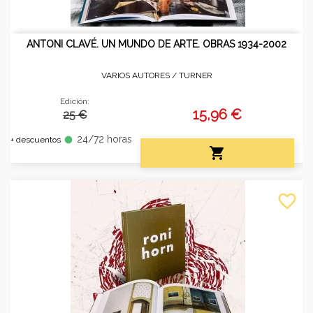
ANTONI CLAVÉ. UN MUNDO DE ARTE. OBRAS 1934-2002
VARIOS AUTORES /
TURNER
Edición:
15,96 €
25 €
24/72 horas
fiber_manual_record
+ descuentos

favorite_border