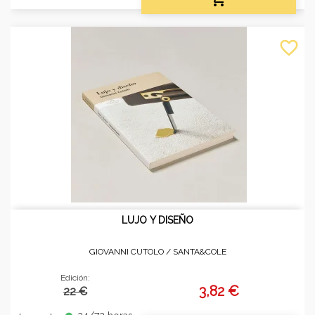
favorite_border
LUJO Y DISEÑO
GIOVANNI CUTOLO /
SANTA&COLE
Edición:
3,82 €
22 €