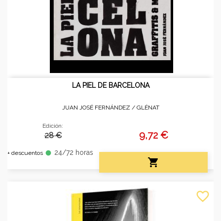
LA PIEL DE BARCELONA
JUAN JOSÉ FERNÁNDEZ /
GLÉNAT
Edición:
9,72 €
28 €
24/72 horas
fiber_manual_record
+ descuentos

favorite_border