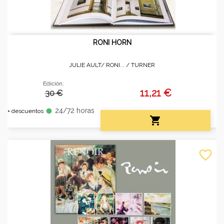
RONI HORN
JULIE AULT/ RONI... /
TURNER
Edición:
11,21 €
30 €
24/72 horas
fiber_manual_record
+ descuentos

favorite_border