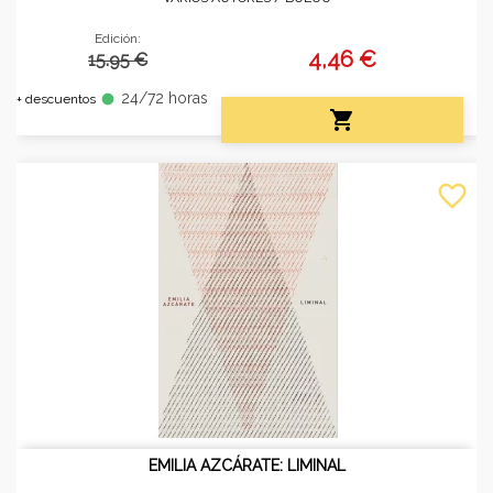
Edición:
4,46 €
15.95 €
24/72 horas
fiber_manual_record
+ descuentos

favorite_border
EMILIA AZCÁRATE: LIMINAL