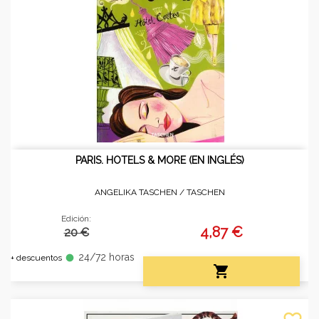
PARIS. HOTELS & MORE (EN INGLÉS)
ANGELIKA TASCHEN /
TASCHEN
Edición:
4,87 €
20 €
24/72 horas
fiber_manual_record
+ descuentos
