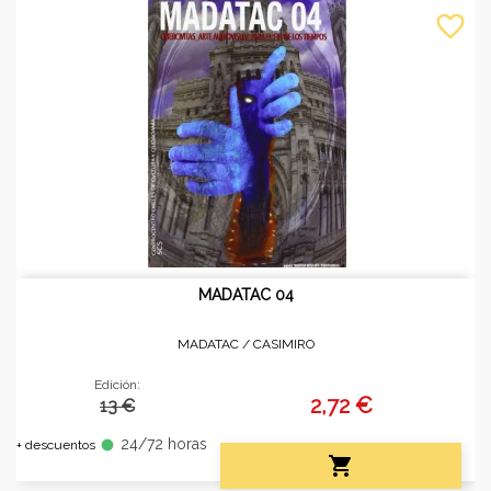
favorite_border
MADATAC 04
MADATAC /
CASIMIRO
Edición:
2,72 €
13 €
24/72 horas
fiber_manual_record
+ descuentos
