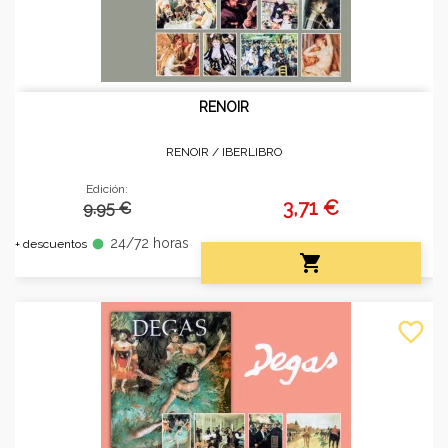
RENOIR
RENOIR /
IBERLIBRO
Edición:
3,71 €
9.95 €
24/72 horas
fiber_manual_record
+ descuentos

favorite_border