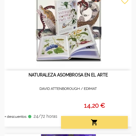
favorite_border
NATURALEZA ASOMBROSA EN EL ARTE
DAVID ATTENBOROUGH /
EDIMAT
14,20 €
24/72 horas
fiber_manual_record
+ descuentos
