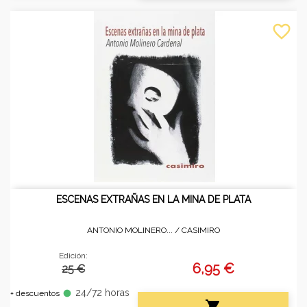
favorite_border
ESCENAS EXTRAÑAS EN LA MINA DE PLATA
ANTONIO MOLINERO... /
CASIMIRO
Edición:
6,95 €
25 €
24/72 horas
fiber_manual_record
+ descuentos
