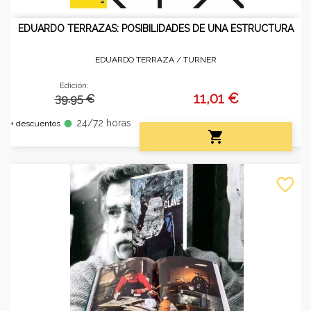
EDUARDO TERRAZAS: POSIBILIDADES DE UNA ESTRUCTURA
EDUARDO TERRAZA /
TURNER
Edición:
11,01 €
39.95 €
24/72 horas
fiber_manual_record
+ descuentos

favorite_border