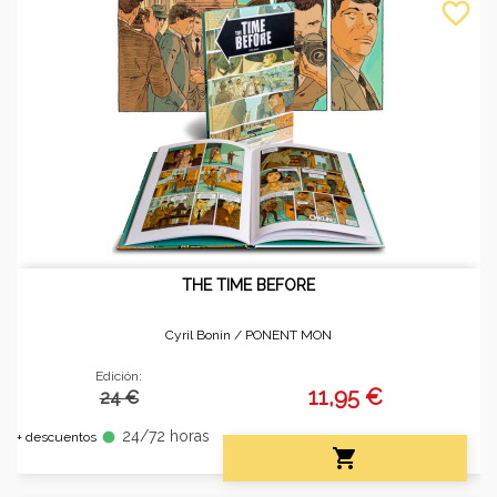
favorite_border
THE TIME BEFORE
Cyril Bonin /
PONENT MON
Edición:
11,95 €
24 €
24/72 horas
fiber_manual_record
+ descuentos
