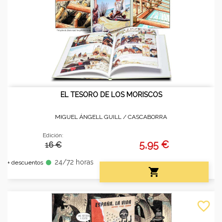
EL TESORO DE LOS MORISCOS
MIGUEL ÁNGELL GUILL /
CASCABORRA
Edición:
5,95 €
16 €
24/72 horas
fiber_manual_record
+ descuentos

favorite_border