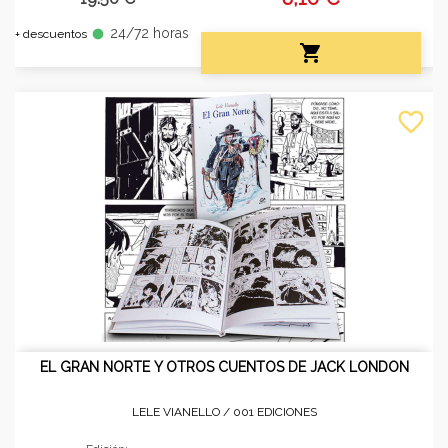
24/72 horas
fiber_manual_record
+ descuentos

favorite_border
EL GRAN NORTE Y OTROS CUENTOS DE JACK LONDON
LELE VIANELLO /
001 EDICIONES