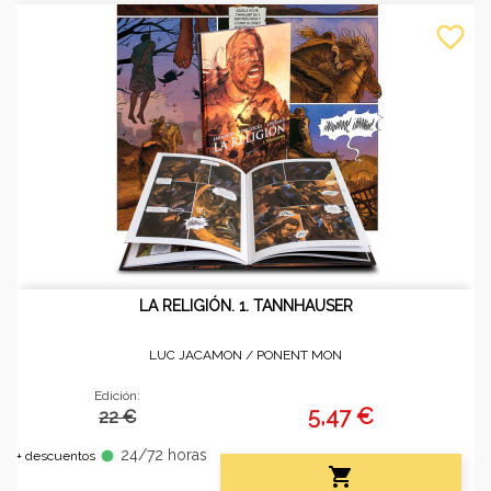
favorite_border
LA RELIGIÓN. 1. TANNHAUSER
LUC JACAMON /
PONENT MON
Edición:
5,47 €
22 €
24/72 horas
fiber_manual_record
+ descuentos
