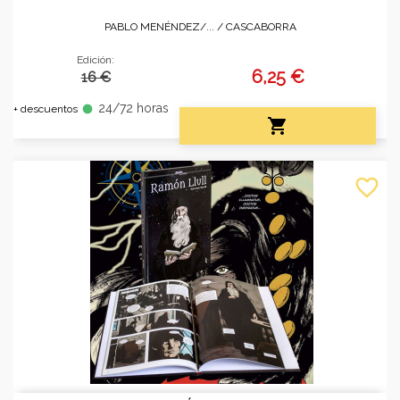
PABLO MENÉNDEZ/... /
CASCABORRA
Edición:
6,25 €
16 €
24/72 horas
fiber_manual_record
+ descuentos

favorite_border