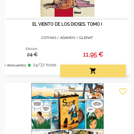
EL VIENTO DE LOS DIOSES. TOMO I
COTHIAS / ADAMOV /
GLÉNAT
Edición:
11,95 €
24 €
24/72 horas
fiber_manual_record
+ descuentos

favorite_border