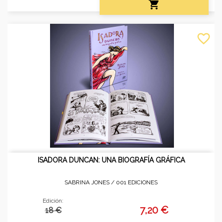

favorite_border
ISADORA DUNCAN: UNA BIOGRAFÍA GRÁFICA
SABRINA JONES /
001 EDICIONES
Edición:
7,20 €
18 €