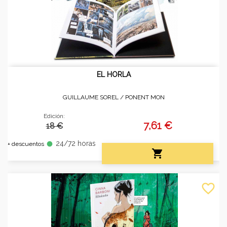
EL HORLA
GUILLAUME SOREL /
PONENT MON
Edición:
7,61 €
18 €
24/72 horas
fiber_manual_record
+ descuentos

favorite_border