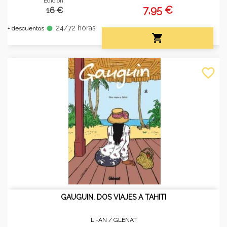
Edición:
7,95 €
16 €
24/72 horas
fiber_manual_record
+ descuentos

favorite_border
GAUGUIN. DOS VIAJES A TAHITI
LI-AN /
GLÉNAT