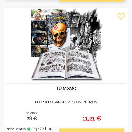
favorite_border
TÚ MISMO
LEOPOLDO SANCHEZ /
PONENT MON
Edición:
11,21 €
28 €
24/72 horas
fiber_manual_record
+ descuentos