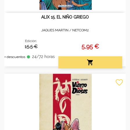
ALIX 15. EL NIÑO GRIEGO
JAQUES MARTIN /
NETCOM2
Edición:
5,95 €
15.5 €
24/72 horas
fiber_manual_record
+ descuentos

favorite_border