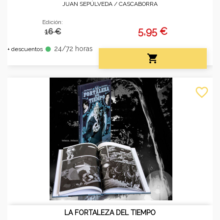
JUAN SEPÚLVEDA /
CASCABORRA
Edición:
5,95 €
16 €
24/72 horas
fiber_manual_record
+ descuentos

favorite_border
LA FORTALEZA DEL TIEMPO