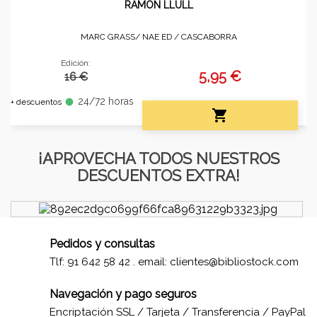
RAMÓN LLULL
MARC GRASS/ NAE ED /
CASCABORRA
Edición:
5,95 €
16 €
24/72 horas
fiber_manual_record
+ descuentos

¡APROVECHA TODOS NUESTROS
DESCUENTOS EXTRA!
Pedidos y consultas
Tlf: 91 642 58 42 . email:
clientes@bibliostock.com
Navegación y pago seguros
Encriptación SSL / Tarjeta / Transferencia / PayPal