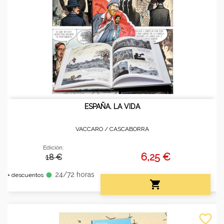
ESPAÑA. LA VIDA
VACCARO /
CASCABORRA
Edición:
6,25 €
18 €
24/72 horas
fiber_manual_record
+ descuentos

favorite_border