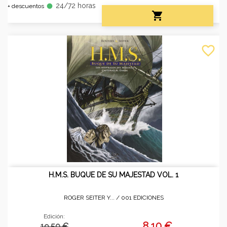
24/72 horas
fiber_manual_record
+ descuentos

favorite_border
H.M.S. BUQUE DE SU MAJESTAD VOL. 1
ROGER SEITER Y... /
001 EDICIONES
Edición:
8,10 €
19.50 €