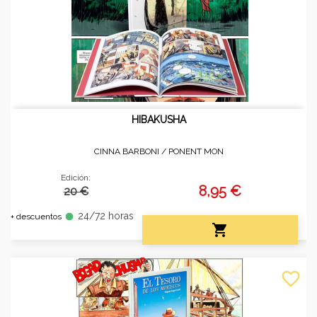
HIBAKUSHA
CINNA BARBONI /
PONENT MON
Edición:
8,95 €
20 €
24/72 horas
fiber_manual_record
+ descuentos

favorite_border