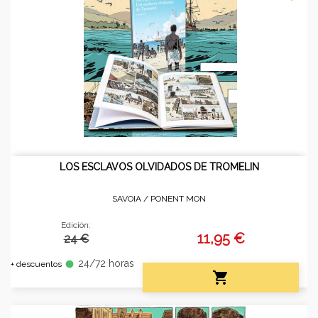
LOS ESCLAVOS OLVIDADOS DE TROMELIN
SAVOIA /
PONENT MON
Edición:
11,95 €
24 €
24/72 horas
fiber_manual_record
+ descuentos
