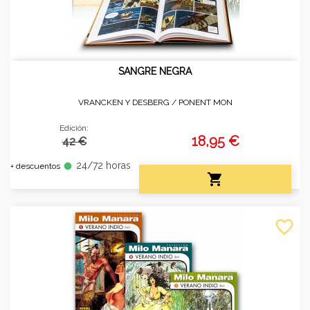
SANGRE NEGRA
VRANCKEN Y DESBERG /
PONENT MON
Edición:
18,95 €
42 €
24/72 horas
fiber_manual_record
+ descuentos

favorite_border