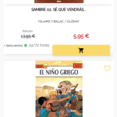
SAMBRE 02. SÉ QUE VENDRÁS...
YSLAIRE Y BALAC /
GLÉNAT
Edición:
5,95 €
13.95 €
24/72 horas
fiber_manual_record
+ descuentos

favorite_border