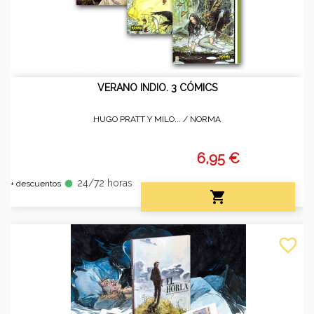
VERANO INDIO. 3 CÓMICS
HUGO PRATT Y MILO... /
NORMA
6,95 €
24/72 horas
fiber_manual_record
+ descuentos

favorite_border