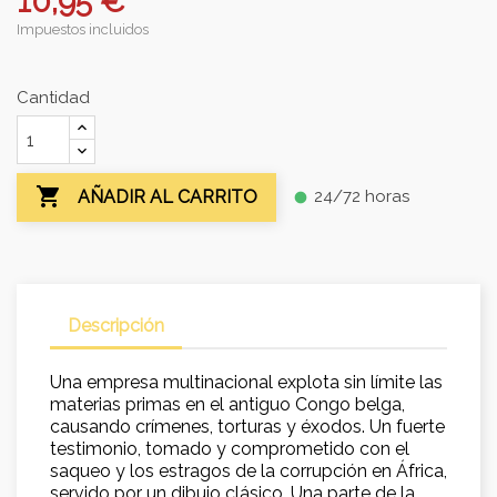
10,95 €
Impuestos incluidos
Cantidad

24/72 horas
AÑADIR AL CARRITO
fiber_manual_record
Descripción
Una empresa multinacional explota sin límite las
materias primas en el antiguo Congo belga,
causando crímenes, torturas y éxodos. Un fuerte
testimonio, tomado y comprometido con el
saqueo y los estragos de la corrupción en África,
servido por un dibujo clásico. Una parte de la