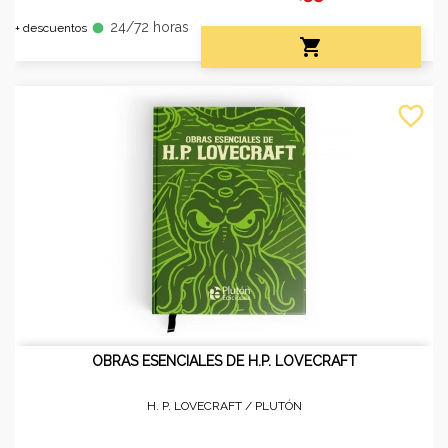
24/72 horas
fiber_manual_record
+ descuentos

favorite_border
OBRAS ESENCIALES DE H.P. LOVECRAFT
H. P. LOVECRAFT /
PLUTÓN