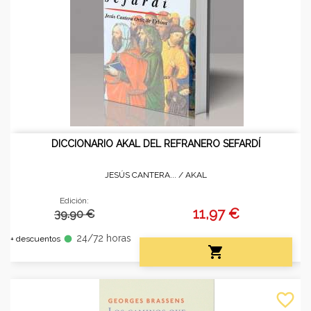
DICCIONARIO AKAL DEL REFRANERO SEFARDÍ
JESÚS CANTERA... /
AKAL
Edición:
11,97 €
39.90 €
24/72 horas
fiber_manual_record
+ descuentos

favorite_border