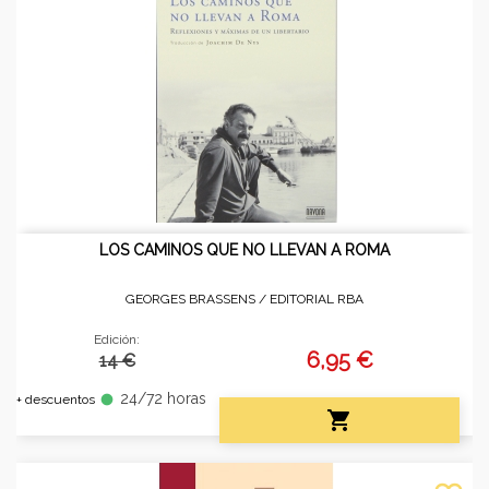
LOS CAMINOS QUE NO LLEVAN A ROMA
GEORGES BRASSENS /
EDITORIAL RBA
Edición:
6,95 €
14 €
24/72 horas
fiber_manual_record
+ descuentos
