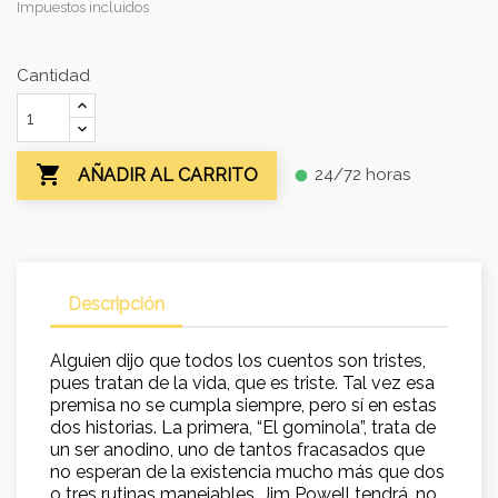
Impuestos incluidos
Cantidad

24/72 horas
AÑADIR AL CARRITO
fiber_manual_record
Descripción
Alguien dijo que todos los cuentos son tristes,
pues tratan de la vida, que es triste. Tal vez esa
premisa no se cumpla siempre, pero sí en estas
dos historias. La primera, “El gominola”, trata de
un ser anodino, uno de tantos fracasados que
no esperan de la existencia mucho más que dos
o tres rutinas manejables. Jim Powell tendrá, no