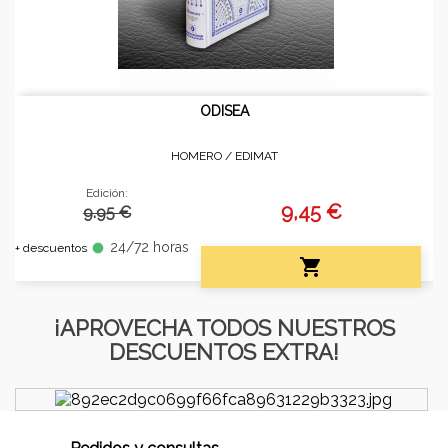
ODISEA
HOMERO /
EDIMAT
Edición:
9,45 €
9.95 €
24/72 horas
fiber_manual_record
+ descuentos

¡APROVECHA TODOS NUESTROS
DESCUENTOS EXTRA!