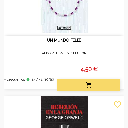
UN MUNDO FELIZ
ALDOUS HUXLEY /
PLUTÓN
4,50 €
24/72 horas
fiber_manual_record
+ descuentos

favorite_border