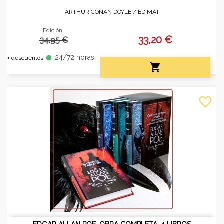
ARTHUR CONAN DOYLE /
EDIMAT
Edición:
33,20 €
34.95 €
24/72 horas
fiber_manual_record
+ descuentos

favorite_border