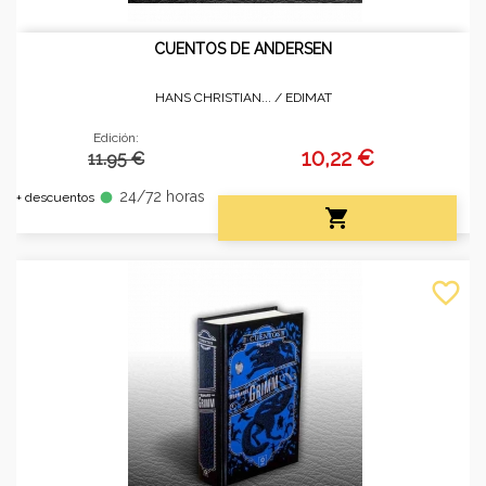
CUENTOS DE ANDERSEN
HANS CHRISTIAN... /
EDIMAT
Edición:
10,22 €
11.95 €
24/72 horas
fiber_manual_record
+ descuentos

favorite_border