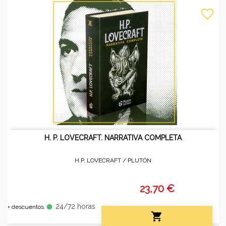
favorite_border
H. P. LOVECRAFT. NARRATIVA COMPLETA
H.P. LOVECRAFT /
PLUTÓN
23,70 €
24/72 horas
fiber_manual_record
+ descuentos
