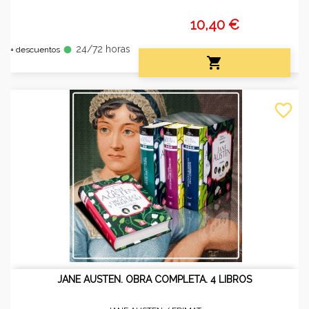
10,40 €
24/72 horas
fiber_manual_record
+ descuentos

favorite_border
JANE AUSTEN. OBRA COMPLETA. 4 LIBROS