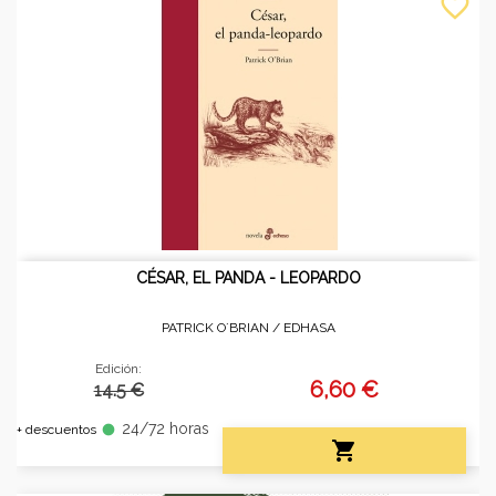
favorite_border
CÉSAR, EL PANDA - LEOPARDO
PATRICK O´BRIAN /
EDHASA
Edición:
6,60 €
14.5 €
24/72 horas
fiber_manual_record
+ descuentos
