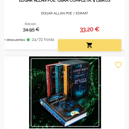
EDGAR ALLAN POE. OBRA COMPLETA. 4 LIBROS
EDGAR ALLAN POE /
EDIMAT
Edición:
33,20 €
34.95 €
24/72 horas
fiber_manual_record
+ descuentos

favorite_border