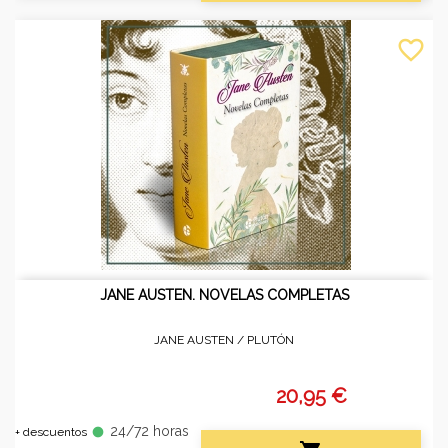
favorite_border
JANE AUSTEN. NOVELAS COMPLETAS
JANE AUSTEN /
PLUTÓN
20,95 €
24/72 horas
fiber_manual_record
+ descuentos