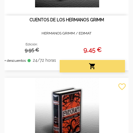
CUENTOS DE LOS HERMANOS GRIMM
HERMANOS GRIMM /
EDIMAT
Edición:
9,45 €
9.95 €
24/72 horas
fiber_manual_record
+ descuentos

favorite_border