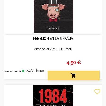
REBELIÓN EN LA GRANJA
GEORGE ORWELL /
PLUTÓN
4,50 €
24/72 horas
fiber_manual_record
+ descuentos

favorite_border