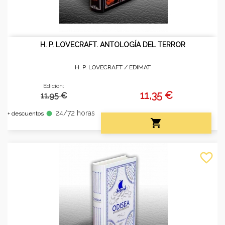
H. P. LOVECRAFT. ANTOLOGÍA DEL TERROR
H. P. LOVECRAFT /
EDIMAT
Edición:
11,35 €
11.95 €
24/72 horas
fiber_manual_record
+ descuentos

favorite_border