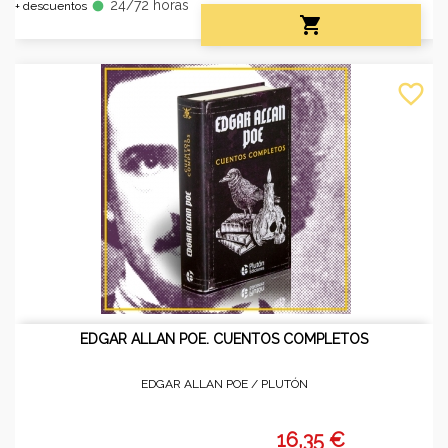
24/72 horas
fiber_manual_record
+ descuentos

favorite_border
EDGAR ALLAN POE. CUENTOS COMPLETOS
EDGAR ALLAN POE /
PLUTÓN
16,35 €