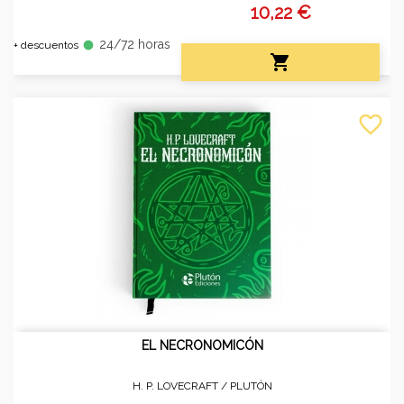
10,22 €
24/72 horas
fiber_manual_record
+ descuentos

favorite_border
EL NECRONOMICÓN
H. P. LOVECRAFT /
PLUTÓN