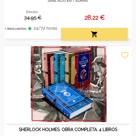
JANE AUSTEN /
EDIMAT
Edición:
28,22 €
34.95 €
24/72 horas
fiber_manual_record
+ descuentos

favorite_border
SHERLOCK HOLMES. OBRA COMPLETA. 4 LIBROS