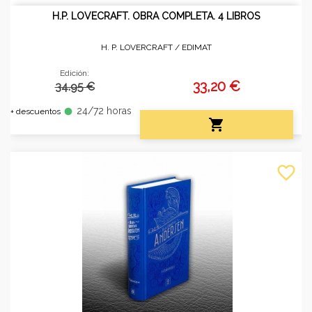
H.P. LOVECRAFT. OBRA COMPLETA. 4 LIBROS
H. P. LOVERCRAFT /
EDIMAT
Edición:
33,20 €
34.95 €
24/72 horas
fiber_manual_record
+ descuentos

favorite_border