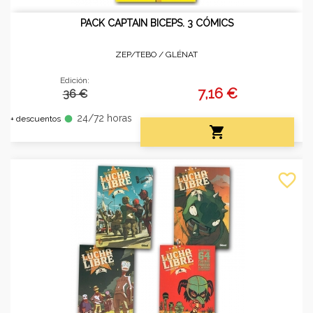
PACK CAPTAIN BICEPS. 3 CÓMICS
ZEP/TEBO /
GLÉNAT
Edición:
7,16 €
36 €
24/72 horas
fiber_manual_record
+ descuentos

favorite_border