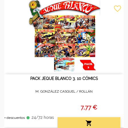
favorite_border
PACK JEQUE BLANCO 3. 10 CÓMICS
M. GONZÁLEZ CASQUEL /
ROLLÁN
7,77 €
24/72 horas
fiber_manual_record
+ descuentos
