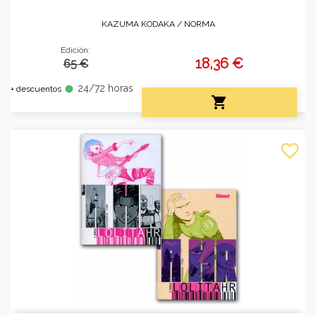
KAZUMA KODAKA /
NORMA
Edición:
18,36 €
65 €
24/72 horas
fiber_manual_record
+ descuentos

favorite_border