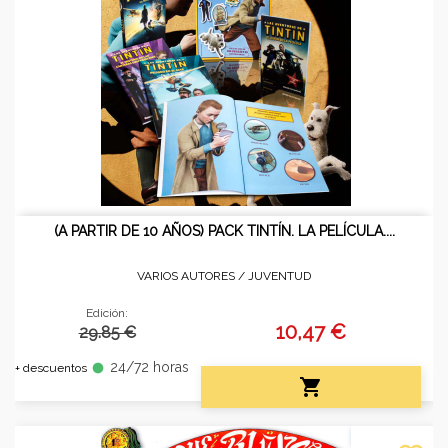
(A PARTIR DE 10 AÑOS) PACK TINTÍN. LA PELÍCULA....
VARIOS AUTORES /
JUVENTUD
Edición:
10,47 €
29.85 €
24/72 horas
fiber_manual_record
+ descuentos
