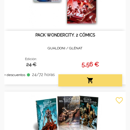
PACK WONDERCITY. 2 CÓMICS
GUALDONI /
GLÉNAT
Edición:
5,56 €
24 €
24/72 horas
fiber_manual_record
+ descuentos

favorite_border