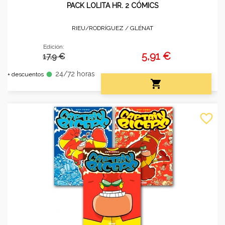
PACK LOLITA HR. 2 CÓMICS
RIEU/RODRÍGUEZ /
GLÉNAT
Edición:
5,91 €
17.9 €
24/72 horas
fiber_manual_record
+ descuentos

favorite_border