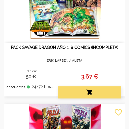
PACK SAVAGE DRAGON AÑO 1. 8 CÓMICS (INCOMPLETA)
ERIK LARSEN /
ALETA
Edición:
3,67 €
50 €
24/72 horas
fiber_manual_record
+ descuentos

favorite_border