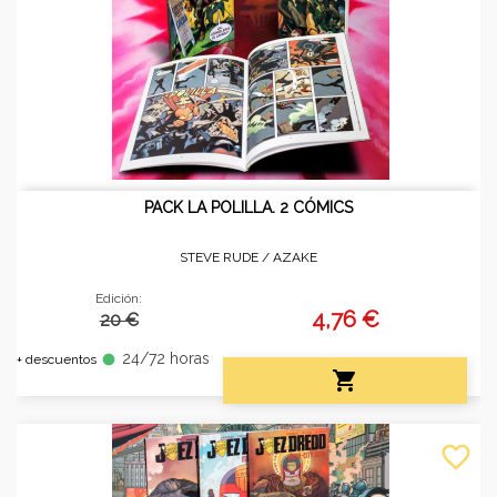
PACK LA POLILLA. 2 CÓMICS
STEVE RUDE /
AZAKE
Edición:
4,76 €
20 €
24/72 horas
fiber_manual_record
+ descuentos

favorite_border