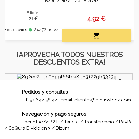
ELISABETA CIFONE /
SHOCKDOM
Edición:
4,92 €
21 €
24/72 horas
fiber_manual_record
+ descuentos

¡APROVECHA TODOS NUESTROS
DESCUENTOS EXTRA!
Pedidos y consultas
Tlf: 91 642 58 42 . email:
clientes@bibliostock.com
Navegación y pago seguros
Encriptación SSL / Tarjeta / Transferencia / PayPal
/ SeQura Divide en 3 / Bizum