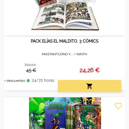
PACK ELÍAS EL MALDITO. 3 CÓMICS
MASTANTUONO Y... /
NINTH
Edición:
24,26 €
45 €
24/72 horas
fiber_manual_record
+ descuentos

favorite_border