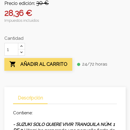
30 €
Precio edición:
28,36 €
Impuestos incluidos
Cantidad

24/72 horas
AÑADIR AL CARRITO
fiber_manual_record
Descripción
Contiene:
- SUZUKI SOLO QUIERE VIVIR TRANQUILA NÚM. 1