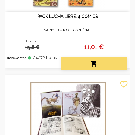
PACK LUCHA LIBRE. 4 CÓMICS
VARIOS AUTORES /
GLÉNAT
Edición:
11,01 €
39.8 €
24/72 horas
fiber_manual_record
+ descuentos

favorite_border