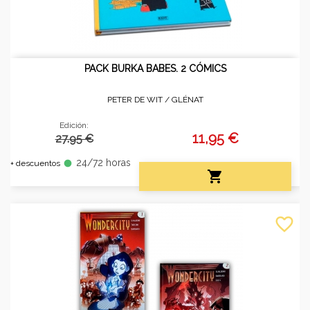
PACK BURKA BABES. 2 CÓMICS
PETER DE WIT /
GLÉNAT
Edición:
11,95 €
27.95 €
24/72 horas
fiber_manual_record
+ descuentos

favorite_border