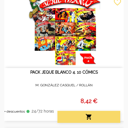
favorite_border
PACK JEQUE BLANCO 4. 10 CÓMICS
M. GONZÁLEZ CASQUEL /
ROLLÁN
8,42 €
24/72 horas
fiber_manual_record
+ descuentos
