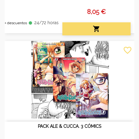
8,05 €
24/72 horas
fiber_manual_record
+ descuentos

favorite_border
PACK ALE & CUCCA. 3 CÓMICS