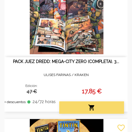
PACK JUEZ DREDD: MEGA-CITY ZERO (COMPLETA). 3...
ULISES FARINAS /
KRAKEN
Edición:
17,85 €
47 €
24/72 horas
fiber_manual_record
+ descuentos

favorite_border