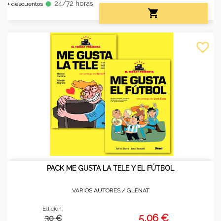
24/72 horas
fiber_manual_record
+ descuentos

favorite_border
PACK ME GUSTA LA TELE Y EL FÚTBOL
VARIOS AUTORES /
GLÉNAT
Edición:
5,06 €
30 €