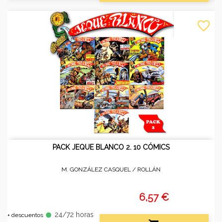
favorite_border
PACK JEQUE BLANCO 2. 10 CÓMICS
M. GONZÁLEZ CASQUEL /
ROLLÁN
6,57 €
24/72 horas
fiber_manual_record
+ descuentos