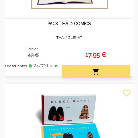
PACK THA. 2 CÓMICS
THA /
GLÉNAT
Edición:
17,95 €
43 €
24/72 horas
fiber_manual_record
+ descuentos

favorite_border