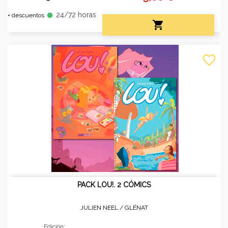
24/72 horas
fiber_manual_record
+ descuentos

favorite_border
PACK LOU!. 2 CÓMICS
JULIEN NEEL /
GLÉNAT
Edición: