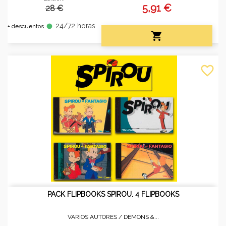
5,91 €
28 €
24/72 horas
fiber_manual_record
+ descuentos

favorite_border
PACK FLIPBOOKS SPIROU. 4 FLIPBOOKS
VARIOS AUTORES /
DEMONS &...